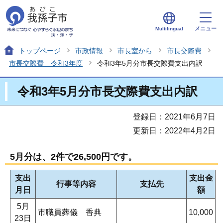
メニュー
Multilingual
トップページ
市政情報
市長室から
市長交際費
市長交際費 令和3年度
令和3年5月分市長交際費支出内訳
令和3年5月分市長交際費支出内訳
登録日：2021年6月7日
更新日：2022年4月2日
5月分は、2件で26,500円です。
支出
支出金
行事等内容
支払先
月日
額
5月
市職員葬儀 香典
10,000
23日