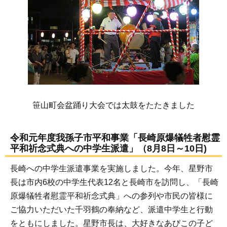
笹山町会盆踊り大会では太鼓をたたきました
令和元年度我孫子市平和事業「長崎原爆犠牲者慰霊
平和祈念式典への中学生派遣」（8月8日～10日)
長崎への中学生派遣事業を実施しました。今年、星野市
長は市内6校の中学生代表12名と長崎市を訪問し、「長崎
原爆犠牲者慰霊平和祈念式典」への参列や市民の皆様に
ご協力いただいた千羽鶴の奉納など、派遣中学生と行動
をともにしました。星野市長は、大好きなあびこの子ど