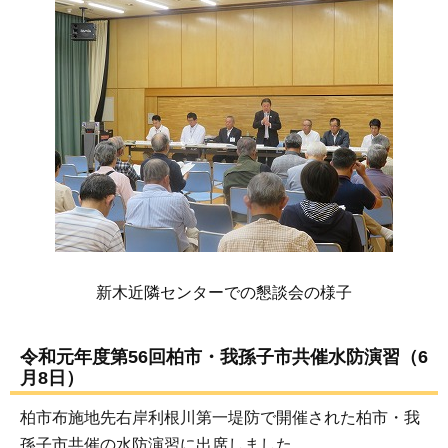
新木近隣センターでの懇談会の様子
令和元年度第56回柏市・我孫子市共催水防演習（6
月8日）
柏市布施地先右岸利根川第一堤防で開催された柏市・我
孫子市共催の水防演習に出席しました。