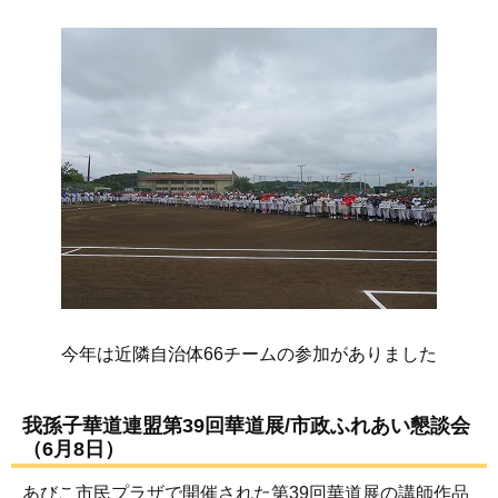
今年は近隣自治体66チームの参加がありました
我孫子華道連盟第39回華道展/市政ふれあい懇談会
（6月8日）
あびこ市民プラザで開催された第39回華道展の講師作品