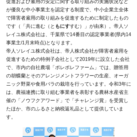
促進および雇用の安定に関する取り組みの実施状況など
が優良な中小事業主を認定する制度で、中小企業主全体
で障害者雇用の取り組みを促進するために制定したもの
です（「共に進む（と
もにす
すむ）」が由来）。帝人ソ
レイユ株式会社は、千葉県で14番目の認定事業者(県内14
事業主/1月末時点)となります。
帝人ソレイユ株式会社は、帝人株式会社が障害者雇用を
促進するための特例子会社として2019年に設立した会社
で、市内の自社農場「ポレポレファーム」では、贈答用
の胡蝶蘭とそのアレンジメントフラワーの生産、オーガ
ニック野菜や食用バラの栽培を行っています。令和3年に
は、農福連携に取り組む事業者を表彰する農林水産省主
催の「ノウフクアワード」で「チャレンジ賞」を受賞し
たほか、市のふるさと納税返礼品として提供していま
す。