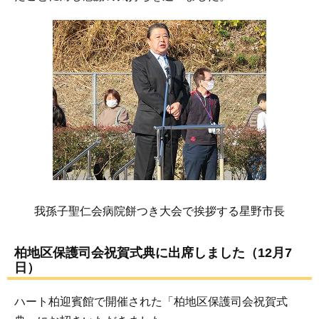
我孫子聖仁会病院餅つき大会で挨拶する星野市長
柏地区保護司会祝賀式典に出席しました（12月7
日）
ハート柏迎賓館で開催された「柏地区保護司会祝賀式