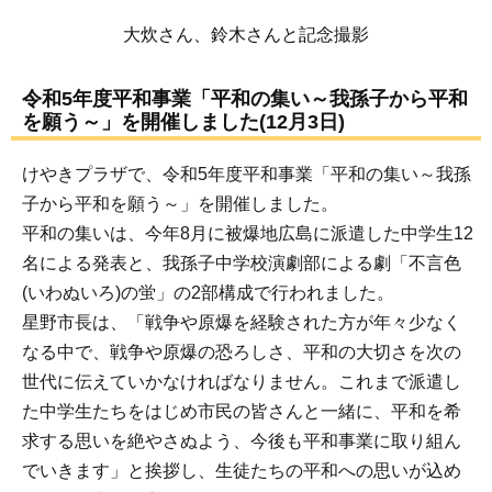
大炊さん、鈴木さんと記念撮影
令和5年度平和事業「平和の集い～我孫子から平和
を願う～」を開催しました(12月3日)
けやきプラザで、令和5年度平和事業「平和の集い～我孫
子から平和を願う～」を開催しました。
平和の集いは、今年8月に被爆地広島に派遣した中学生12
名による発表と、我孫子中学校演劇部による劇「不言色
(いわぬいろ)の蛍」の2部構成で行われました。
星野市長は、「戦争や原爆を経験された方が年々少なく
なる中で、戦争や原爆の恐ろしさ、平和の大切さを次の
世代に伝えていかなければなりません。これまで派遣し
た中学生たちをはじめ市民の皆さんと一緒に、平和を希
求する思いを絶やさぬよう、今後も平和事業に取り組ん
でいきます」と挨拶し、生徒たちの平和への思いが込め