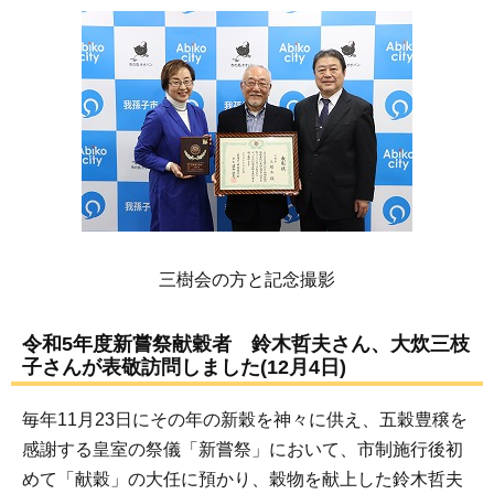
三樹会の方と記念撮影
令和5年度新嘗祭献穀者 鈴木哲夫さん、大炊三枝
子さんが表敬訪問しました(12月4日)
毎年11月23日にその年の新穀を神々に供え、五穀豊穣を
感謝する皇室の祭儀「新嘗祭」において、市制施行後初
めて「献穀」の大任に預かり、穀物を献上した鈴木哲夫