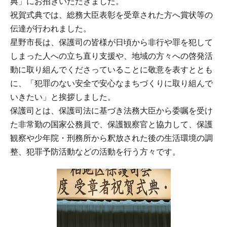
典」にお招きいただきました。
祝賀式典では、総務大臣表彰を受章された方へ賞状等の
伝達が行われました。
星野市長は、保護司の皆様が日頃から非行や罪を犯して
しまった人への立ち直り支援や、地域の方々への啓発活
動に取り組んでくださっていることに敬意を表すととも
に、「犯罪のない安全で安心なまちづくりに取り組んで
いきたい」と挨拶しました。
保護司とは、保護司法に基づき法務大臣から委嘱を受け
た非常勤の国家公務員で、保護観察官と協力して、保護
観察や少年院・刑務所から釈放された後の生活環境の調
整、犯罪予防活動などの活動を行う方々です。