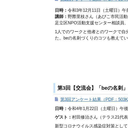
日時：
令和3年12月11日（土曜日）午
講師：
野際里枝さん（あびこ市民活動
足立区NPO活動支援センター相談員
1人でのワークと他者とのワークで自
た。beの名刺づくりのコツも教えて
第3回【交流会】「beの名刺
第3回アンケート結果（PDF：503
日時：
令和4年1月22日（土曜日）午後
ゲスト：
村田修治さん（テラス21代
新型コロナウイルス感染症対策として