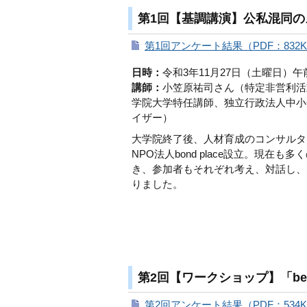
第1回【基調講演】公私混同の
第1回アンケート結果（PDF：832
日時：
令和3年11月27日（土曜日）午
講師：
小笠原祐司さん（特定非営利活動法
学院大学特任講師、独立行政法人中小
イザー）
大学院終了後、人材育成のコンサルタン
NPO法人bond place設立。現在
き、参加者もそれぞれ考え、対話し、
りました。
第2回【ワークショップ】「b
第2回アンケート結果（PDF：534