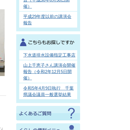
催）
平成29年度以前の講演会
報告
下水道排水設備指定工事店
山上千恵子さん講演会開催
報告（令和2年12月5日開
催）
令和5年4月9日執行 千葉
県議会議員一般選挙結果
会」