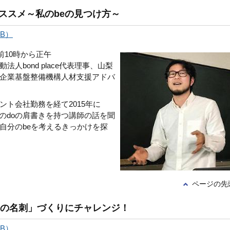
ススメ～私のbeの見つけ方～
KB）
前10時から正午
人bond place代表理事、山梨
企業基盤整備機構人材支援アドバ
ト会社勤務を経て2015年に
も多くのdoの肩書きを持つ講師の話を聞
自分のbeを考えるきっかけを探
ページの先
eの名刺」づくりにチャレンジ！
KB）