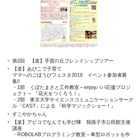
第2回 【楽】手賀の丘フレンドシップツアー
【楽】あびこで子育て
ママへのごほうびフェスタ2019 イベント参加者募
集!!
・1部 くぼたまさと工作教室～enjoyパパ応援プロジ
ェクト～ 『花火をつくろう！』
・2部 東京大学サイエンスコミュニケーションサーク
ル「CAST」による 『科学マジックショー！』
すこやかちゃん
【楽】アビコでなんでも学び隊 我孫子市公民館主催
講座
・ROBOLABプログラミング教室～車型ロボットを作