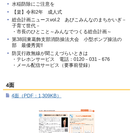
水稲防除にご注意を
【楽】令和2年 成人式
総合計画ニュースvol.2 あびこみんなのまちかいぎ－
子育て世代－
・市長のひとこと～みんなでつくる総合計画～
第38回東葛飾支部消防操法大会 小型ポンプ操法の
部 最優秀賞!!
防災行政無線が聞こえづらいときは
・テレホンサービス 電話：0120－031－676
・メール配信サービス（要事前登録）
4面
4面（PDF：1,309KB）