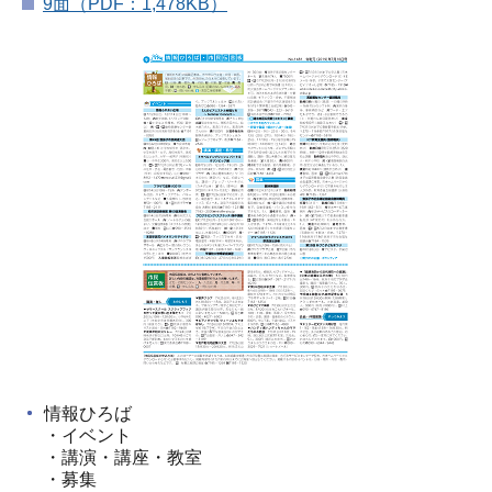
9面（PDF：1,478KB）
情報ひろば
・イベント
・講演・講座・教室
・募集