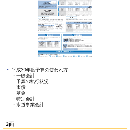
平成30年度予算の使われ方
・一般会計
予算の執行状況
市債
基金
・特別会計
・水道事業会計
3面