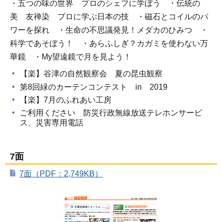
・五つの味の世界 プロのシェフに学ぼう ・伝統の
美 友禅染 プロに学ぶ日本の技 ・磁石とコイルのパ
ワーを探れ ・生命の不思議発見！メダカのひみつ ・
科学であそぼう！ ・あらふしぎ？カガミを使わない万
華鏡 ・My望遠鏡で月を見よう！
【楽】谷津の自然観察会 夏の昆虫観察
第8回緑のカーテンコンテスト in 2019
【楽】7月のふれあい工房
ご利用ください 防災行政無線放送テレホンサービ
ス、災害専用電話
7面
7面（PDF：2,749KB）