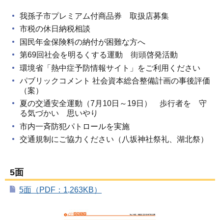
我孫子市プレミアム付商品券 取扱店募集
市税の休日納税相談
国民年金保険料の納付が困難な方へ
第69回社会を明るくする運動 街頭啓発活動
環境省「熱中症予防情報サイト」をご利用ください
パブリックコメント 社会資本総合整備計画の事後評価
（案）
夏の交通安全運動（7月10日～19日） 歩行者を 守
る気づかい 思いやり
市内一斉防犯パトロールを実施
交通規制にご協力ください（八坂神社祭礼、湖北祭）
5面
5面（PDF：1,263KB）