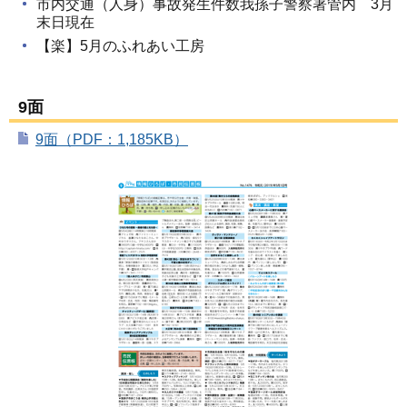
市内交通（人身）事故発生件数我孫子警察署管内 3月
末日現在
【楽】5月のふれあい工房
9面
9面（PDF：1,185KB）