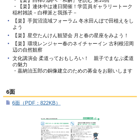
・【楽】白樺の調べ『和解』を読む 第10回
・【楽】連休中は連日開催！学芸員ギャラリートーク
稲村雑談－白樺派と我孫子－
【楽】手賀沼流域フォーラム 冬水田んぼで田植えをし
よう
【楽】星空たんけん観望会 月と春の星座をみよう！
【楽】環境レンジャー春のネイチャーイン 古利根沼周
辺の自然観察
文化講演会 柔道っておもしろい！ 親子でまなぶ柔道
の魅力
・嘉納治五郎の銅像建立のための募金をお願いします
6面
6面（PDF：822KB）