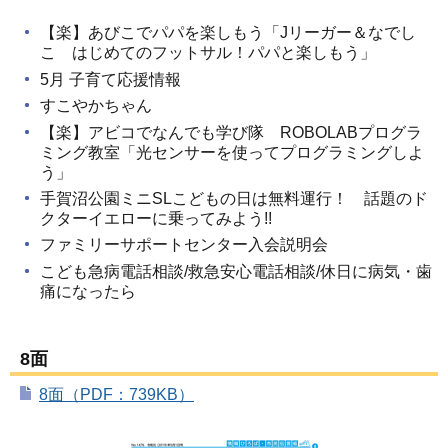
【楽】あびこでパパを楽しもう「Jリーガー＆なでし
こ はじめてのフットサル！パパと楽しもう」
5月 子育て応援情報
すこやかちゃん
【楽】アビコでなんでも学び隊 ROBOLABプログラ
ミング教室「光センサーを使ってプログラミングしよ
う」
手賀沼公園ミニSLこどもの日は無料運行！ 話題のド
クターイエローに乗ってみよう!!
ファミリーサポートセンター入会説明会
こども急病電話相談/救急安心電話相談/休日に病気・歯
痛になったら
8面
8面（PDF：739KB）