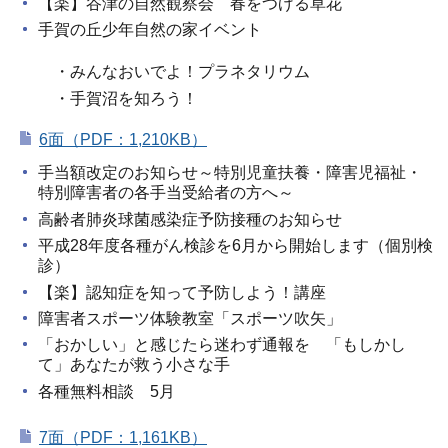
【楽】谷津の自然観察会 春をつげる草花
手賀の丘少年自然の家イベント
・みんなおいでよ！プラネタリウム
・手賀沼を知ろう！
6面（PDF：1,210KB）
手当額改定のお知らせ～特別児童扶養・障害児福祉・
特別障害者の各手当受給者の方へ～
高齢者肺炎球菌感染症予防接種のお知らせ
平成28年度各種がん検診を6月から開始します（個別検
診）
【楽】認知症を知って予防しよう！講座
障害者スポーツ体験教室「スポーツ吹矢」
「おかしい」と感じたら迷わず通報を 「もしかし
て」あなたが救う小さな手
各種無料相談 5月
7面（PDF：1,161KB）