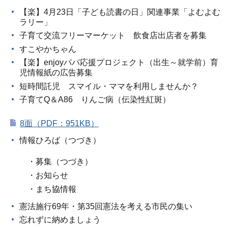
【楽】4月23日「子ども読書の日」関連事業「よむよむ
ラリー」
子育て交流フリーマーケット 飲食店出店者を募集
すこやかちゃん
【楽】enjoyパパ応援プロジェクト（出生～就学前）育
児情報紙の広告募集
短時間託児 スマイル・ママを利用しませんか？
子育てQ＆A86 りんご病（伝染性紅斑）
8面（PDF：951KB）
情報ひろば（つづき）
・募集（つづき）
・お知らせ
・まち協情報
憲法施行69年・第35回憲法を考える市民の集い
忘れずに納めましょう