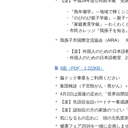
【楽】平成28年度公民館学級 受
・『熟年備学』～地域で輝くシ
・『のびのび親子学級』～親子一
・『家庭教育学級』～わくわくど
・市民カレッジ『我孫子を知る
我孫子市国際交流協会（AIRA）
・【楽】外国人のための日本語教
・外国人のための日本語教室 託
8面（PDF：1,222KB）
脳ドック事業をご利用ください
集団検診（子宮頸がん・胃がん）
4月2日は国連の定めた「世界自閉
【楽】失語症会話パートナー養成
【楽】認知症の方の家族のつどい
気になるもの忘れに 頭の元気度
健康フェア2016を一緒に企画しま