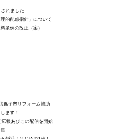
行されました
合理的配慮指針」について
数料条例の改正（案）
 我孫子市リフォーム補助
助します！
で広報あびこの配信を開始
募集
de婚活！はじめの1歩！