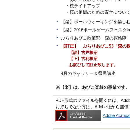
・桜ライトアップ
・桜の植樹のための寄付につい
【楽】ポールウオーキングを楽し
【楽】2016ボールゲームフェスタi
ぶらりあびこ散策53 森の探検隊
【訂正】 ぶらりあびこ53「森の
【誤】古戸根沼
【正】古利根沼
お詫びして訂正致します。
4月のギャラリー＆県民講座
※【楽】は、あびこ楽校の事業です。
PDF形式のファイルを開くには、Adobe Ac
お持ちでない方は、Adobe社から無
Adobe Acr