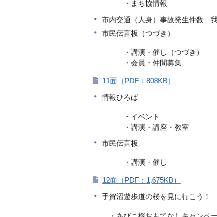
・まち協情報
市内交通（人身）事故発生件数 我
市民伝言板（つづき）
・講演・催し（つづき）
・会員・仲間募集
11面（PDF：808KB）
情報ひろば
・イベント
・講演・講座・教室
市民伝言板
・講演・催し
12面（PDF：1,675KB）
手賀沼遊歩道の桜を見に行こう！
・あびこ桜おもてなしキャンペー