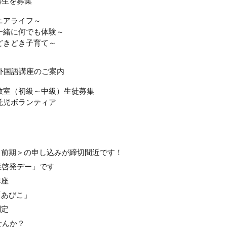
講生を募集
ニアライフ～
緒に何でも体験～
きどき子育て～
』
 外国語講座のご案内
室（初級～中級）生徒募集
児ボランティア
＜前期＞の申し込みが締切間近です！
症啓発デー」です
講座
「あびこ」
測定
せんか？