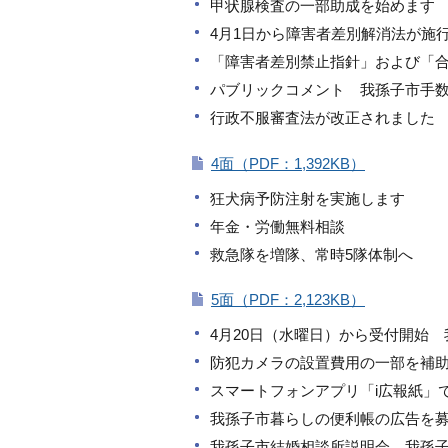
甲状腺検査の一部助成を始めます
4月1日から障害者差別解消法が施
「障害者差別禁止指針」および「
パブリックコメント 我孫子市手
行政不服審査法が改正されました
4面（PDF：1,392KB）
狂犬病予防注射を実施します
年金・労働無料相談
救急隊を増隊、常時5隊体制へ
5面（PDF：2,123KB）
4月20日（水曜日）から受付開始
防犯カメラの設置費用の一部を補
スマートフォンアプリ「i広報紙」
我孫子市暮らしの便利帳の広告を
我孫子市結婚相談所説明会 我孫子