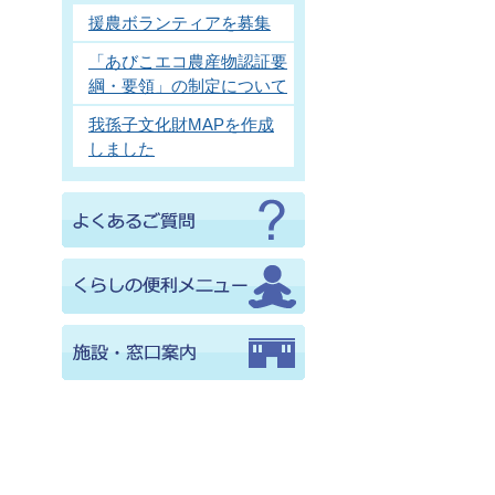
援農ボランティアを募集
「あびこエコ農産物認証要
綱・要領」の制定について
我孫子文化財MAPを作成
しました