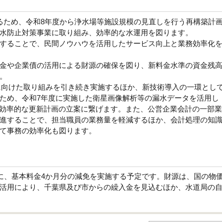
ため、令和8年度から浄水場等施設規模の見直しを行う再構築計
水防止対策事業に取り組み、効率的な水運用を図ります。
することで、民間ノウハウを活用したサービス向上と業務効率化
金や企業債の活用による財源の確保を図り、新料金水準の資金残
。
に向けた取り組みを引き続き実施するほか、新技術導入の一環とし
ため、令和7年度に実施した衛星画像解析等の漏水データを活用し
、効率的な更新計画の立案に繋げます。また、公営企業会計の一部
進することで、担当職員の業務量を軽減するほか、会計処理の知
て事務の効率化も図ります。
に、基本料金4か月分の減免を実施する予定です。財源は、国の物
活用により、千葉県及び市からの繰入金を見込むほか、水道局の