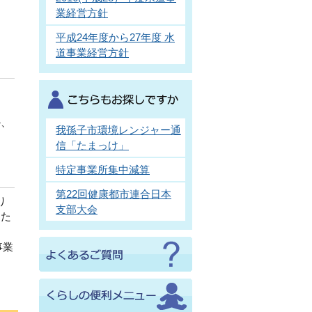
業経営方針
平成24年度から27年度 水
道事業経営方針
か、
我孫子市環境レンジャー通
信「たまっけ」
特定事業所集中減算
第22回健康都市連合日本
り
支部大会
るた
事業