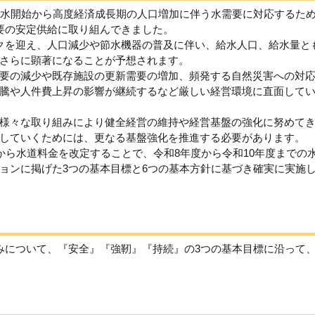
水開始から高度経済成長期の人口増加に伴う水需要に対応するた
要の安定供給に取り組んできました。
クを迎え、人口減少や節水機器の普及に伴い、給水人口、給水量と
さらに顕著になることが予想されます。
要の減少や既存施設の更新需要の増加、頻発する自然災害への対
騰や人件費上昇の影響が継続するなど厳しい経営環境に直面して
様々な取り組みにより健全経営の維持や経営基盤の強化に努めて
していくためには、更なる基盤強化を推進する必要があります。
から水道料金を改定することで、令和8年度から令和10年度までの
ョンに掲げた3つの基本目標と6つの基本方針に基づき確実に実施
について、『安全』『強靭』『持続』の3つの基本目標に沿って