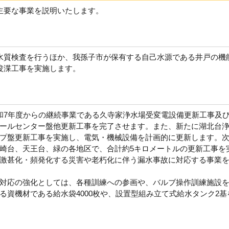
主要な事業を説明いたします。
水質検査を行うほか、我孫子市が保有する自己水源である井戸の機
浚渫工事を実施します。
7年度からの継続事業である久寺家浄水場受変電設備更新工事及
ールセンター盤他更新工事を完了させます。また、新たに湖北台
プ盤更新工事を実施し、電気・機械設備を計画的に更新します。
崎台、天王台、緑の各地区で、合計約5キロメートルの更新工事を
激甚化・頻発化する災害や老朽化に伴う漏水事故に対応する事業
対応の強化としては、各種訓練への参画や、バルブ操作訓練施設
る資機材である給水袋4000枚や、設置型組み立て式給水タンク2基