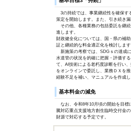
基本目標3「持続」
3の持続では、事業継続性を確保する
策定を開始します。また、引き続き漏
その他、各種業務の包括委託を継続
進します。
財政健全化については、国・県の補助
証と継続的な料金適正化を検討します
新施策の考察では、SDGｓの達成
水道管の状況を的確に把握・評価する
て、AI技術による老朽度診断を行い
をオンラインで委託し、業務ＤＸを推
経験不足を補い、マニュアルを作成し
基本料金の減免
なお、令和8年10月頃の開始を目標
騰対応重点支援地方創生臨時交付金の
財源で対応する予定です。