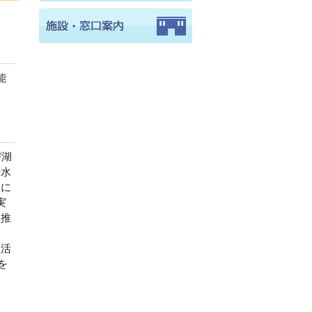
能
び湖
浄水
次に
実
を推
を活
を