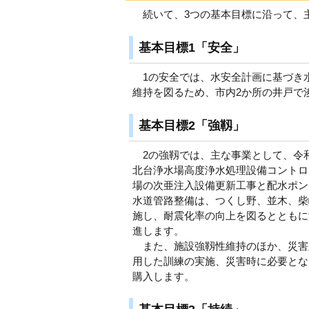
続いて、3つの基本目標に沿って、
基本目標1「安全」
1の安全では、水安全計画に基づき
維持を図るため、市内2か所の井戸で
基本目標2「強靱」
2の強靱では、主な事業として、令和
北台浄水場高度浄水処理設備コントロ
場の次亜注入設備更新工事と配水ポン
水道管路整備は、つくし野、並木、柴
施し、耐震化率の向上を図るとともに
進します。
また、施設強靱性維持のほか、災害
用した訓練の実施、災害時に必要とな
購入します。