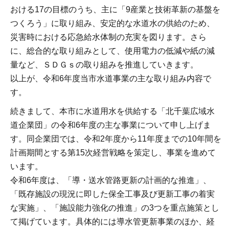
おける17の目標のうち、主に「9産業と技術革新の基盤を
つくろう」に取り組み、安定的な水道水の供給のため、
災害時における応急給水体制の充実を図ります。さら
に、総合的な取り組みとして、使用電力の低減や紙の減
量など、ＳＤＧｓの取り組みを推進していきます。
以上が、令和6年度当市水道事業の主な取り組み内容で
す。
続きまして、本市に水道用水を供給する「北千葉広域水
道企業団」の令和6年度の主な事業について申し上げま
す。同企業団では、令和2年度から11年度までの10年間を
計画期間とする第15次経営戦略を策定し、事業を進めて
います。
令和6年度は、「導・送水管路更新の計画的な推進」、
「既存施設の現況に即した保全工事及び更新工事の着実
な実施」、「施設能力強化の推進」の3つを重点施策とし
て掲げています。具体的には導水管更新事業のほか、経