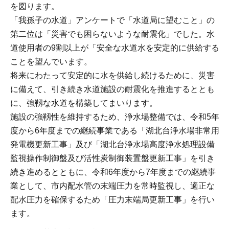
を図ります。
「我孫子の水道」アンケートで「水道局に望むこと」の
第二位は「災害でも困らないような耐震化」でした。水
道使用者の9割以上が「安全な水道水を安定的に供給する
ことを望んでいます。
将来にわたって安定的に水を供給し続けるために、災害
に備えて、引き続き水道施設の耐震化を推進するととも
に、強靱な水道を構築してまいります。
施設の強靱性を維持するため、浄水場整備では、令和5年
度から6年度までの継続事業である「湖北台浄水場非常用
発電機更新工事」及び「湖北台浄水場高度浄水処理設備
監視操作制御盤及び活性炭制御装置盤更新工事」を引き
続き進めるとともに、令和6年度から7年度までの継続事
業として、市内配水管の末端圧力を常時監視し、適正な
配水圧力を確保するため「圧力末端局更新工事」を行い
ます。