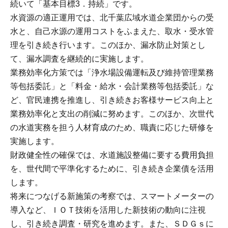
続いて「基本目標3．持続」です。
水資源の適正運用では、北千葉広域水道企業団からの受
水と、自己水源の運用コストをふまえた、取水・受水管
理を引き続き行います。このほか、漏水防止対策とし
て、漏水調査を継続的に実施します。
業務効率化方策では「浄水場設備運転及び維持管理業務
等包括委託」と「料金・給水・会計業務等包括委託」な
ど、官民連携を推進し、引き続きお客様サービス向上と
業務効率化と支出の削減に努めます。このほか、次世代
の水道実務を担う人材育成のため、職責に応じた研修を
実施します。
財政健全性の確保では、水道施設整備に要する費用負担
を、世代間で平準化するために、引き続き企業債を活用
します。
将来につなげる新施策の考察では、スマートメーターの
導入など、ＩＯＴ技術を活用した新技術の動向に注視
し、引き続き調査・研究を進めます。また、ＳＤＧｓに