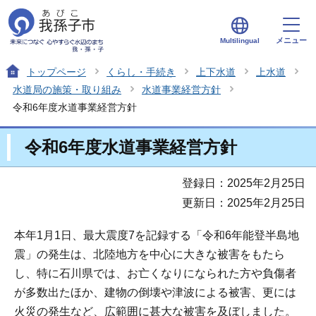
メニュー
Multilingual
トップページ
くらし・手続き
上下水道
上水道
水道局の施策・取り組み
水道事業経営方針
令和6年度水道事業経営方針
令和6年度水道事業経営方針
登録日：2025年2月25日
更新日：2025年2月25日
本年1月1日、最大震度7を記録する「令和6年能登半島地
震」の発生は、北陸地方を中心に大きな被害をもたら
し、特に石川県では、お亡くなりになられた方や負傷者
が多数出たほか、建物の倒壊や津波による被害、更には
火災の発生など、広範囲に甚大な被害を及ぼしました。