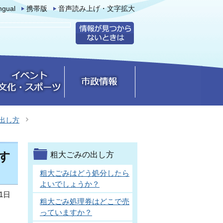
ingual
携帯版
音声読み上げ・文字拡大
出し方
す
粗大ごみの出し方
粗大ごみはどう処分したら
よいでしょうか？
1日
粗大ごみ処理券はどこで売
っていますか？