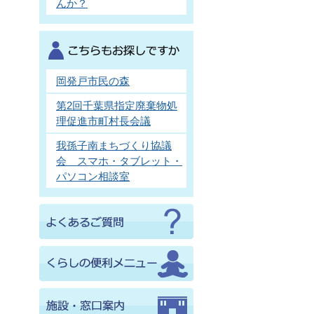
んか？
岡発戸市民の森
第2回千葉県指定廃棄物処
理促進市町村長会議
我孫子南まちづくり協議
会 スマホ・タブレット・
パソコン相談室