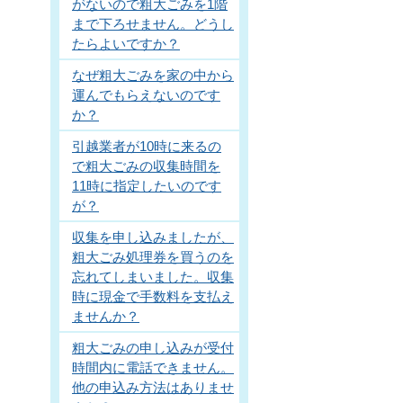
がないので粗大ごみを1階
まで下ろせません。どうし
たらよいですか？
なぜ粗大ごみを家の中から
運んでもらえないのです
か？
引越業者が10時に来るの
で粗大ごみの収集時間を
11時に指定したいのです
が？
収集を申し込みましたが、
粗大ごみ処理券を買うのを
忘れてしまいました。収集
時に現金で手数料を支払え
ませんか？
粗大ごみの申し込みが受付
時間内に電話できません。
他の申込み方法はありませ