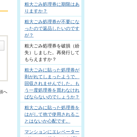
粗大ごみ処理券に期限はあ
りますか？
粗大ごみ処理券が不要にな
ったので返品したいのです
が？
粗大ごみ処理券を破損（紛
失）しました。再発行して
もらえますか？
粗大ごみに貼った処理券が
剥がれてしまったようで、
回収されませんでした。も
う一度処理券を買わなけれ
頭へ
ばならないのでしょうか？
粗大ごみに貼った処理券を
はがして他で使用されるこ
とはないか心配です。
マンションにエレベーター