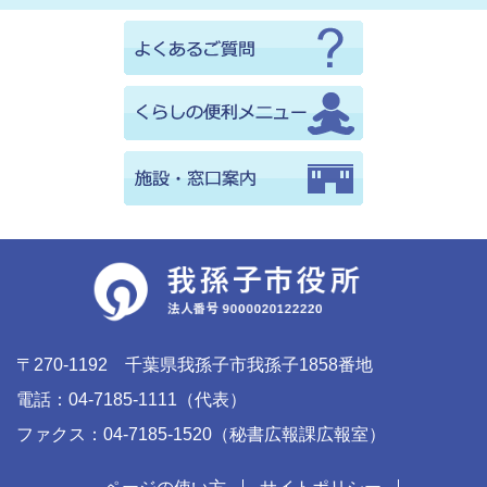
〒270-1192 千葉県我孫子市我孫子1858番地
電話：04-7185-1111（代表）
ファクス：04-7185-1520（秘書広報課広報室）