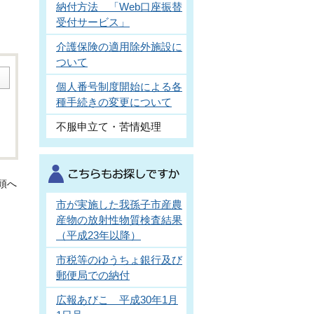
納付方法 「Web口座振替
受付サービス」
介護保険の適用除外施設に
ついて
個人番号制度開始による各
種手続きの変更について
不服申立て・苦情処理
頭へ
市が実施した我孫子市産農
産物の放射性物質検査結果
（平成23年以降）
市税等のゆうちょ銀行及び
郵便局での納付
広報あびこ 平成30年1月