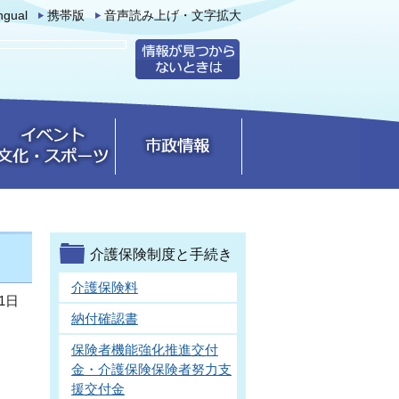
ingual
携帯版
音声読み上げ・文字拡大
介護保険制度と手続き
介護保険料
1日
納付確認書
保険者機能強化推進交付
金・介護保険保険者努力支
援交付金