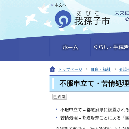
本文へ
トップページ
健康・福祉
介護
不服申立て・苦情処理
不服申立て→都道府県に設置され
苦情処理→都道府県ごとにある「
※我孫子市では、次の3段階により対