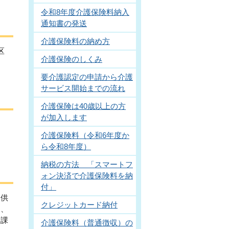
令和8年度介護保険料納入
通知書の発送
介護保険料の納め方
区
介護保険のしくみ
要介護認定の申請から介護
サービス開始までの流れ
介護保険は40歳以上の方
が加入します
介護保険料（令和6年度か
ら令和8年度）
納税の方法 「スマートフ
ォン決済で介護保険料を納
付」
提供
クレジットカード納付
け、
援課
介護保険料（普通徴収）の