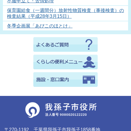
不服申立て・苦情処理
保育園給食（一週間分）放射性物質検査（事後検査）の
検査結果（平成28年3月15日）
冬季企画展「あびこのほとけ」
〒270-1192 千葉県我孫子市我孫子1858番地