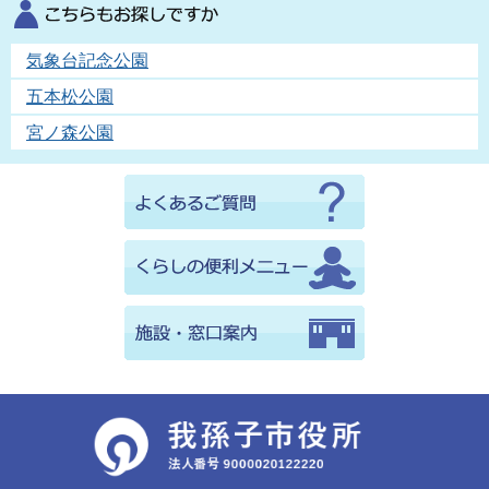
気象台記念公園
五本松公園
宮ノ森公園