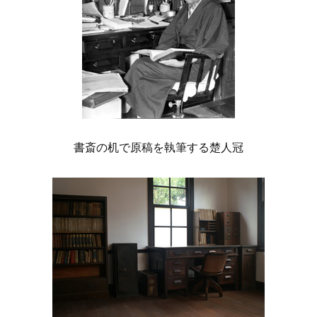
書斎の机で原稿を執筆する楚人冠