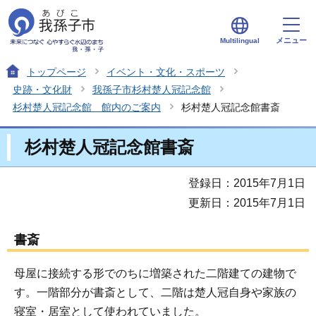
メニュー
Multilingual
トップページ
イベント・文化・スポーツ
史跡・文化財
我孫子市杉村楚人冠記念館
杉村楚人冠記念館 館内のご案内
杉村楚人冠記念館書斎
杉村楚人冠記念館書斎
登録日：2015年7月1日
更新日：2015年7月1日
書斎
母屋に接続する形でのちに増築された二階建ての建物で
す。一階部分が書斎として、二階は楚人冠自身や家族の
寝室・居室として使われていました。