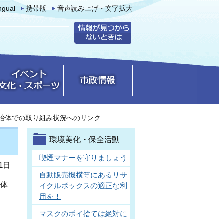
ingual
携帯版
音声読み上げ・文字拡大
治体での取り組み状況へのリンク
環境美化・保全活動
喫煙マナーを守りましょう
1日
自動販売機横等にあるリサ
治体
イクルボックスの適正な利
用を！
マスクのポイ捨ては絶対に