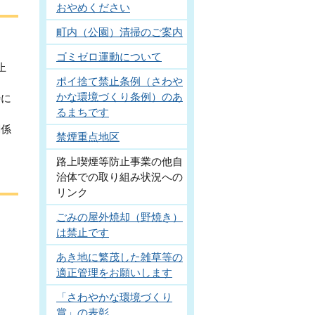
おやめください
町内（公園）清掃のご案内
な
ゴミゼロ運動について
止
ポイ捨て禁止条例（さわや
かな環境づくり条例）のあ
特に
るまちです
関係
禁煙重点地区
路上喫煙等防止事業の他自
治体での取り組み状況への
リンク
ごみの屋外焼却（野焼き）
は禁止です
あき地に繁茂した雑草等の
適正管理をお願いします
「さわやかな環境づくり
賞」の表彰