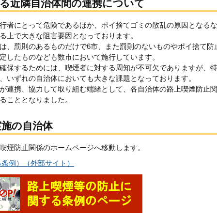
ける近隣自治体間の連携について
行者にとって危険であるほか、ポイ捨てゴミの散乱の原因となる
る上で大きな阻害要因となっております。
は、罰則のあるものだけで6市、また罰則のないものやポイ捨て防
定したものなども数市において施行しています。
確保するためには、喫煙者に対する周知が不可欠でありますが、
、いずれの自治体においても大きな課題となっております。
が連携、協力して取り組む端緒として、各自治体の路上喫煙防止
ることとなりました。
実施の自治体
喫煙防止関係のホームページへ移動します。
る条例）（外部サイト）