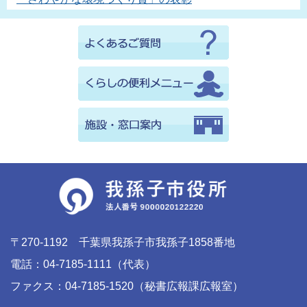
〒270-1192 千葉県我孫子市我孫子1858番地
電話：04-7185-1111（代表）
ファクス：04-7185-1520（秘書広報課広報室）