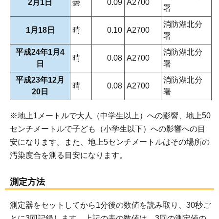
2月1日
曇
0.09
A2700
署
消防湖北分
1月18日
晴
0.10
A2700
署
平成24年1月4
消防湖北分
晴
0.08
A2700
日
署
平成23年12月
消防湖北分
晴
0.08
A2700
20日
署
※地上1メートルで大人（中学生以上）への影響、地上50
センチメートルで子ども（小学生以下）への影響への目
安になります。また、地上5センチメートルはその場所の
汚染度合を測る目安になります。
測定方法
測定器をセットしてから1分後の数値を読み取り、30秒ご
とに3回記録します。上記の表の数値は、3回の測定値の