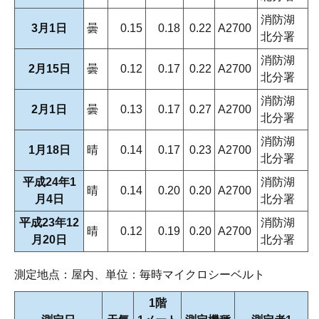
消防湖
3月1日
曇
0.15
0.18
0.22
A2700
北分署
消防湖
2月15日
曇
0.12
0.17
0.22
A2700
北分署
消防湖
2月1日
曇
0.13
0.17
0.27
A2700
北分署
消防湖
1月18日
晴
0.14
0.17
0.23
A2700
北分署
平成24年1
消防湖
晴
0.14
0.20
0.20
A2700
月4日
北分署
平成23年12
消防湖
晴
0.12
0.19
0.20
A2700
月20日
北分署
測定地点：屋内、単位：毎時マイクロシーベルト
1階