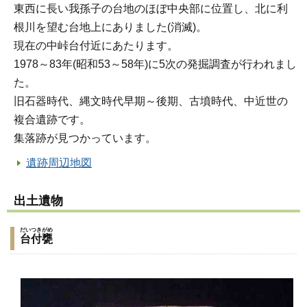
東西に長い我孫子の台地のほぼ中央部に位置し、北に利
根川を望む台地上にありました(消滅)。
現在の中峠台付近にあたります。
1978～83年(昭和53～58年)に5次の発掘調査が行われまし
た。
旧石器時代、縄文時代早期～後期、古墳時代、中近世の
複合遺跡です。
集落跡が見つかっています。
遺跡周辺地図
出土遺物
だいつきがめ
台付甕