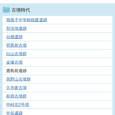
古墳時代
我孫子中学校校庭遺跡
別当地遺跡
台畑遺跡
羽黒前古墳
白山古墳群
金塚古墳
鹿島前遺跡
高野山古墳群
久寺家古墳
前原古墳群
中峠北2号墳
中谷遺跡