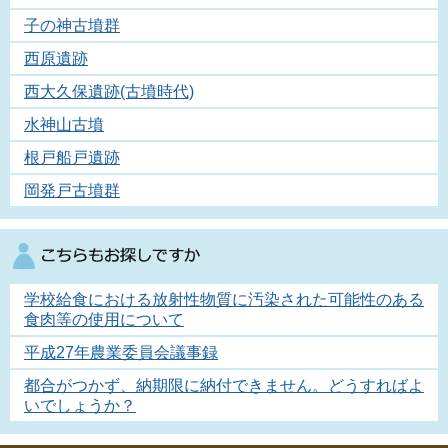
子の神古墳群
西原遺跡
西大久保遺跡(古墳時代)
水神山古墳
根戸船戸遺跡
岡発戸古墳群
学校給食における放射性物質に汚染された可能性のある
食肉等の使用について
平成27年農業委員会議事録
都合がつかず、納期限に納付できません。どうすればよ
いでしょうか？