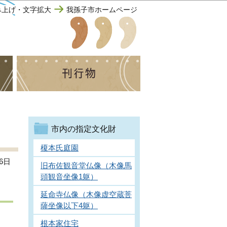
み上げ・文字拡大
我孫子市ホームページ
市内の指定文化財
榎本氏庭園
6日
旧布佐観音堂仏像（木像馬
頭観音坐像1躯）
延命寺仏像（木像虚空蔵菩
薩坐像以下4躯）
根本家住宅