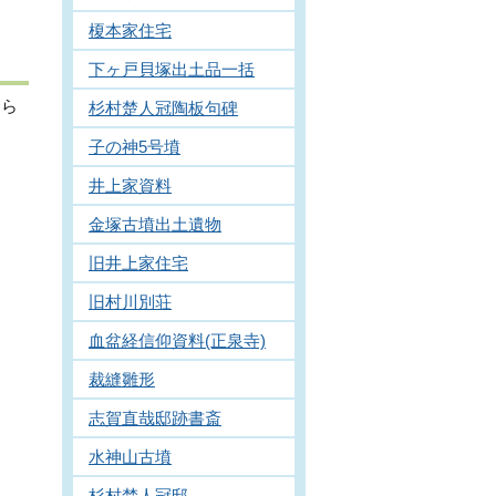
榎本家住宅
下ヶ戸貝塚出土品一括
えら
杉村楚人冠陶板句碑
子の神5号墳
井上家資料
金塚古墳出土遺物
旧井上家住宅
旧村川別荘
血盆経信仰資料(正泉寺)
裁縫雛形
志賀直哉邸跡書斎
水神山古墳
杉村楚人冠邸