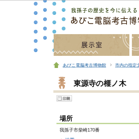
あびこ電脳考古博物館
市内の指定
東源寺の榧ノ木
場所
我孫子市柴崎170番