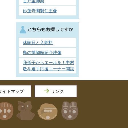
古戸里神楽
妙蓮寺陶製仁王像
休館日と入館料
鳥の博物館紹介映像
我孫子からエールを！中村
敬斗選手応援コーナー開設
サイトマップ
リンク