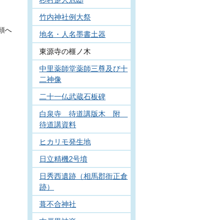
竹内神社例大祭
頭へ
地名・人名墨書土器
東源寺の榧ノ木
中里薬師堂薬師三尊及び十
二神像
二十一仏武蔵石板碑
白泉寺 待道講版木 附
待道講資料
ヒカリモ発生地
日立精機2号墳
日秀西遺跡（相馬郡衙正倉
跡）
葺不合神社