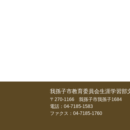
我孫子市教育委員会生涯学習部
〒270-1166 我孫子市我孫子1684
電話：04-7185-1583
ファクス：04-7185-1760