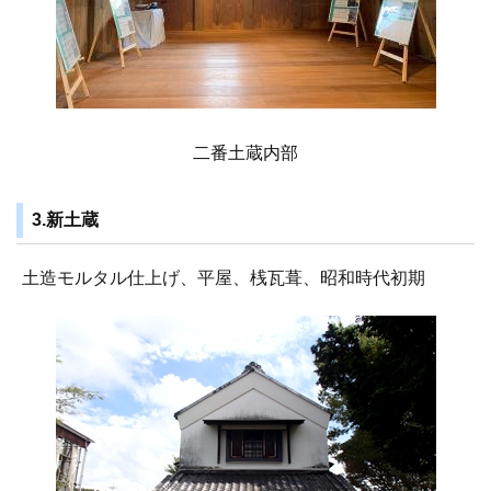
二番土蔵内部
3.新土蔵
土造モルタル仕上げ、平屋、桟瓦葺、昭和時代初期