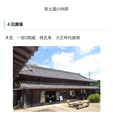
新土蔵の内部
4.旧漉場
木造、一部2階建、桟瓦葺、大正時代後期