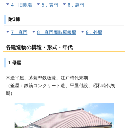
4．旧漉場
5．表門
6．裏門
附3棟
7．庭門
8．庭門両脇屋根塀
9．外塀
各建造物の構造・形式・年代
1.母屋
木造平屋、茅葺型鉄板葺、江戸時代末期
（釜屋：鉄筋コンクリート造、平屋付設、昭和時代初
期）