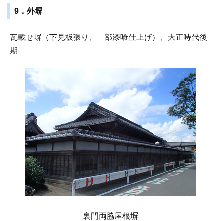
9．外塀
瓦載せ塀（下見板張り、一部漆喰仕上げ）、大正時代後
期
裏門両脇屋根塀