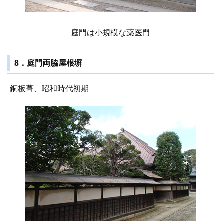
庭門は小規模な薬医門
8．庭門両脇屋根塀
銅板葺、昭和時代初期