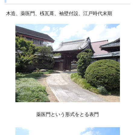
木造、薬医門、桟瓦葺、袖壁付設、江戸時代末期
薬医門という形式をとる表門