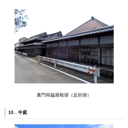
裏門両脇屋根塀（反対側）
10．中庭