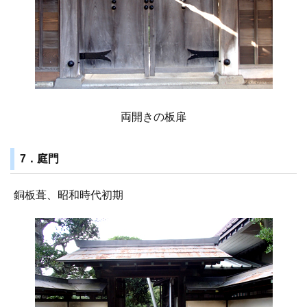
両開きの板扉
7．庭門
銅板葺、昭和時代初期