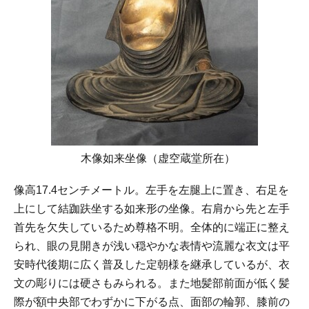
木像如来坐像（虚空蔵堂所在）
像高17.4センチメートル。左手を左腿上に置き、右足を
上にして結跏趺坐する如来形の坐像。右肩から先と左手
首先を欠失しているため尊格不明。全体的に端正に整え
られ、眼の見開きが浅い穏やかな表情や流麗な衣文は平
安時代後期に広く普及した定朝様を継承しているが、衣
文の彫りには硬さもみられる。また地髪部前面が低く髪
際が額中央部でわずかに下がる点、面部の輪郭、膝前の