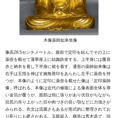
木像薬師如来坐像
像高28.5センチメートル。腹前で定印を結んでその上に
薬壺を載せて蓮華座上に結跏趺坐する。上半身には覆肩
衣と衲衣を着し下半身に裙を着す。通形の薬師如来像は
右手は五指を伸ばす施無畏印をあらわし左手に薬壺を持
つが、本像のように定印に薬壺を載せた像は「定印薬師
像」呼ばれる。本像は近代の修復による像表面全体を厚
い金箔が覆うが、面部は頬に張りがあり伏目がちながら
目尻の吊り上がった目や肉づきの良い顎などに力強さが
みられる。衣文は流麗さもあるが形式的に整理されてお
り彫りにも硬さがある。玉眼嵌入。構造は寄木造で、頭