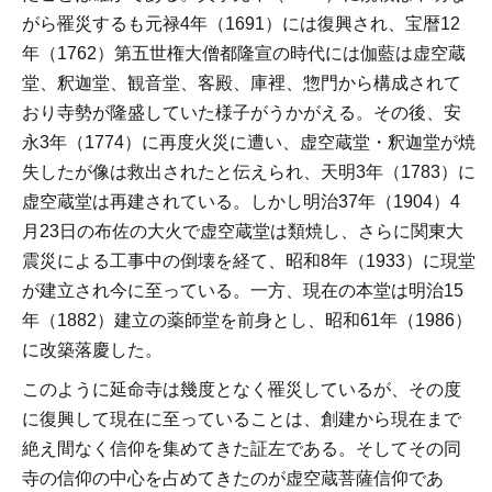
がら罹災するも元禄4年（1691）には復興され、宝暦12
年（1762）第五世権大僧都隆宣の時代には伽藍は虚空蔵
堂、釈迦堂、観音堂、客殿、庫裡、惣門から構成されて
おり寺勢が隆盛していた様子がうかがえる。その後、安
永3年（1774）に再度火災に遭い、虚空蔵堂・釈迦堂が焼
失したが像は救出されたと伝えられ、天明3年（1783）に
虚空蔵堂は再建されている。しかし明治37年（1904）4
月23日の布佐の大火で虚空蔵堂は類焼し、さらに関東大
震災による工事中の倒壊を経て、昭和8年（1933）に現堂
が建立され今に至っている。一方、現在の本堂は明治15
年（1882）建立の薬師堂を前身とし、昭和61年（1986）
に改築落慶した。
このように延命寺は幾度となく罹災しているが、その度
に復興して現在に至っていることは、創建から現在まで
絶え間なく信仰を集めてきた証左である。そしてその同
寺の信仰の中心を占めてきたのが虚空蔵菩薩信仰であ