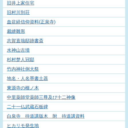
旧井上家住宅
旧村川別荘
血盆経信仰資料(正泉寺)
裁縫雛形
志賀直哉邸跡書斎
水神山古墳
杉村楚人冠邸
竹内神社例大祭
地名・人名墨書土器
東源寺の榧ノ木
中里薬師堂薬師三尊及び十二神像
二十一仏武蔵石板碑
白泉寺 待道講版木 附 待道講資料
ヒカリモ発生地