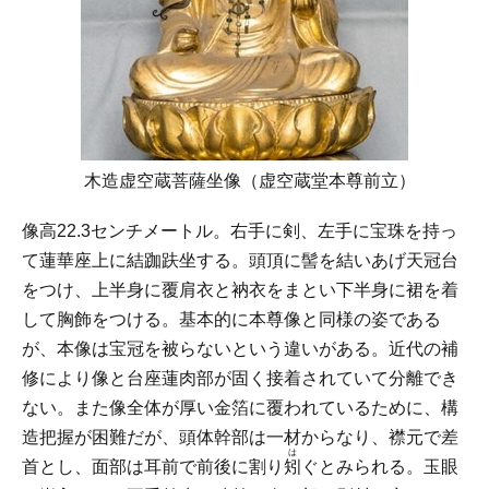
木造虚空蔵菩薩坐像（虚空蔵堂本尊前立）
像高22.3センチメートル。右手に剣、左手に宝珠を持っ
て蓮華座上に結跏趺坐する。頭頂に髻を結いあげ天冠台
をつけ、上半身に覆肩衣と衲衣をまとい下半身に裙を着
して胸飾をつける。基本的に本尊像と同様の姿である
が、本像は宝冠を被らないという違いがある。近代の補
修により像と台座蓮肉部が固く接着されていて分離でき
ない。また像全体が厚い金箔に覆われているために、構
造把握が困難だが、頭体幹部は一材からなり、襟元で差
は
首とし、面部は耳前で前後に割り
矧
ぐとみられる。玉眼