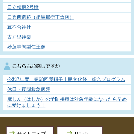
日立精機2号墳
日秀西遺跡（相馬郡衙正倉跡）
葺不合神社
古戸里神楽
妙蓮寺陶製仁王像
令和7年度 第68回我孫子市民文化祭 総合プログラム
休日・夜間救急病院
麻しん（はしか）の予防接種は対象年齢になったら早め
に受けましょう！
サイトマップ
リンク