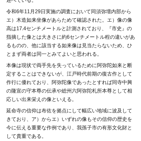
述べている。
令和6年11月29日実施の調査において同須弥壇内部から
エ）木造如来坐像があらためて確認された。エ）像の像
高は17.4センチメートルと計測されており、『市史』の
指摘した像とは大きさに約6センチメートル程の違いがあ
るものの、他に該当する如来像は見当たらないため、ひ
とまず両者は同一とみてよいと思われる。
本像は現状で両手先を失っているために阿弥陀如来と断
定することはできないが、江戸時代前期の復古作として
作行に優れており、阿弥陀像であったとすれば同寺中興
の隆宣の守本尊の伝承や総州六阿弥陀札所本尊として相
応しい出来栄えの像といえる。
延命寺の信仰は布佐を拠点にして幅広い地域に波及して
きており、ア）からエ）いずれの像もその信仰の歴史を
今に伝える重要な作例であり、我孫子市の有形文化財と
して貴重である。