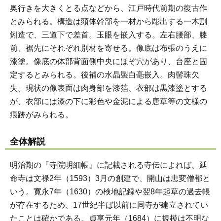
奥行きを大きくとる点などから、江戸時代前期の復古作
とみられる。構造は頭体幹部を一材から彫出する一木割
矧造で、三道下で差首。玉眼を嵌入する。左右腰部、膝
前、裾先にそれぞれ別材を寄せる。像底は布張のうえに
漆塗。像底の体部背面側中央にほぞ穴があり、台座と固
定するとみられる。後補の水晶製白毫嵌入。肉髻珠欠
失。現状の像表面は肉身部を漆箔、衣部は黒漆塗とする
が、衣部には漆の下に彩色や金泥による唐草等の文様の
痕跡がみられる。
全体解説
明治期の『寺院明細帳』に記載される寺伝によれば、延
命寺は文禄2年（1593）3月の創建で、開山は忠変僧都と
いう。寛永7年（1630）の検地記録や翌8年起草の過去帳
が存在するため、17世紀半ば以前に同寺が建立されてい
たことは確かである。貞享元年（1684）に規模は不明な