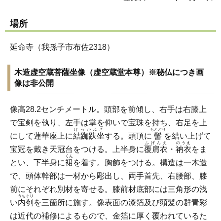
場所
延命寺（我孫子市布佐2318）
木造虚空蔵菩薩坐像（虚空蔵堂本尊）※秘仏につき画
像は非公開
像高28.2センチメートル。頭部を前傾し、右手は右膝上
で宝剣を執り、左手は掌を仰いで宝珠を持ち、右足を上
けっかふざ
もとどり
にして蓮華座上に
結跏趺坐
する。頭頂に
髻
を結い上げて
ふげんえ
のうえ
宝冠を戴き天冠台をつける。上半身に
覆肩衣
・
衲衣
をま
くん
とい、下半身に
裙
を着す。胸飾をつける。構造は一木造
で、頭体幹部は一材から彫出し、両手首先、右腰部、膝
前にそれぞれ別材を寄せる。膝前材底部には三角形の浅
うちぐり
い
内刳
を三箇所に施す。像表面の漆箔及び頭髪の群青彩
は近代の補修によるもので、金箔に厚く覆われているた