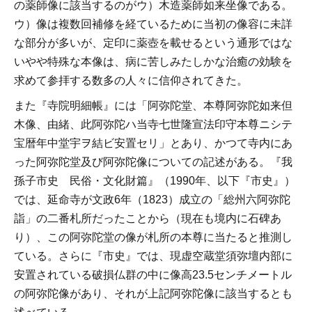
の薬師像に該当するのがウ）木造薬師如来坐像である。
ウ）像は複数回補修を経ているために当初の像容に未詳
な部分が多いが、定印に薬壺を載せるという通形ではな
いやや特殊な本像は、病に苦しみたしかな治癒の効験を
求めて参拝する数多の人々に信仰されてきた。
また『寺院明細帳』には「阿弥陀堂、本尊阿弥陀如来但
木像、由緒、此阿弥陀ハ当寺七世隆宣法印守本尊ニシテ
宝暦年中堂宇ヲ結ビ安置セリ」とあり、かつて寺内にあ
った阿弥陀堂及び阿弥陀像についての記述がある。『我
孫子市史 民俗・文化財篇』（1990年、以下『市史』）
では、延命寺が文政6年（1823）成立の「総州六阿弥陀
詣」の二番札所だったことから（現在も境内に石碑あ
り）、この阿弥陀堂の像が札所の本尊に当たると推測し
ている。さらに『市史』では、現虚空蔵堂須弥壇内部に
安置されている破損仏群の中に像高23.5センチメートル
の阿弥陀像があり、それが上記阿弥陀像に該当するとも