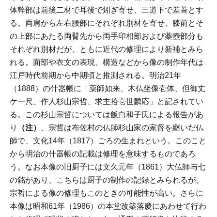
体幹部は前後二材で耳後で矧ぎ寄せ、三道下で差首とす
る。両肩から左右腰部にそれぞれ別材を寄せ、膝前とそ
の上部にあたる両臂先から両手印相部および薬壺部分も
それぞれ別材だが、ともに近代の修理により新補とみら
れる。面部や衣文の表現、構造などから像の制作年代は
江戸時代前期から中期頃と推測される。明治21年
（1888）の什器帳に「薬師如来、木仏坐像壱体、但御丈
ケ一尺、作人杉山宗哲、求主拾壱世麟応」と記されてい
る。この杉山宗哲については飯白和子氏による報告があ
り
（注）
、宗哲は布佐村の仏師杉山家の家督を継いだ仏
師で、文化14年（1817）ごろの生まれという。このこと
から明治の什器帳の記載は修理を意味するものであろ
う。なお本像の旧厨子には文久元年（1861）大仏師与七
の銘があり、こちらは厨子の制作の記録とみられるが、
宗哲による像の修理もこのときの可能性が高い。さらに
本像は昭和61年（1986）の本堂改築落慶にあわせて行わ