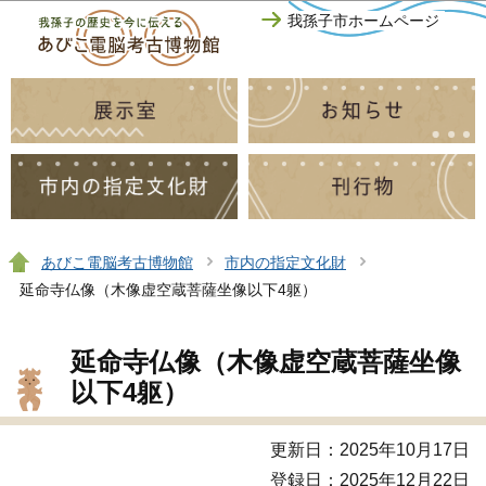
このページの本文へ移動
我孫子市ホームページ
あびこ電脳考古博物館
市内の指定文化財
延命寺仏像（木像虚空蔵菩薩坐像以下4躯）
延命寺仏像（木像虚空蔵菩薩坐像
以下4躯）
更新日：2025年10月17日
登録日：2025年12月22日