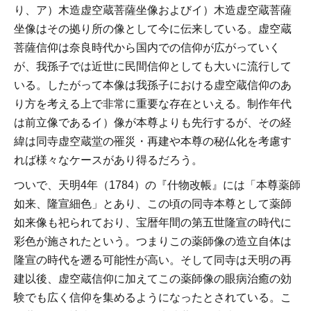
り、ア）木造虚空蔵菩薩坐像およびイ）木造虚空蔵菩薩
坐像はその拠り所の像として今に伝来している。虚空蔵
菩薩信仰は奈良時代から国内での信仰が広がっていく
が、我孫子では近世に民間信仰としても大いに流行して
いる。したがって本像は我孫子における虚空蔵信仰のあ
り方を考える上で非常に重要な存在といえる。制作年代
は前立像であるイ）像が本尊よりも先行するが、その経
緯は同寺虚空蔵堂の罹災・再建や本尊の秘仏化を考慮す
れば様々なケースがあり得るだろう。
ついで、天明4年（1784）の『什物改帳』には「本尊薬師
如来、隆宣細色」とあり、この頃の同寺本尊として薬師
如来像も祀られており、宝暦年間の第五世隆宣の時代に
彩色が施されたという。つまりこの薬師像の造立自体は
隆宣の時代を遡る可能性が高い。そして同寺は天明の再
建以後、虚空蔵信仰に加えてこの薬師像の眼病治癒の効
験でも広く信仰を集めるようになったとされている。こ