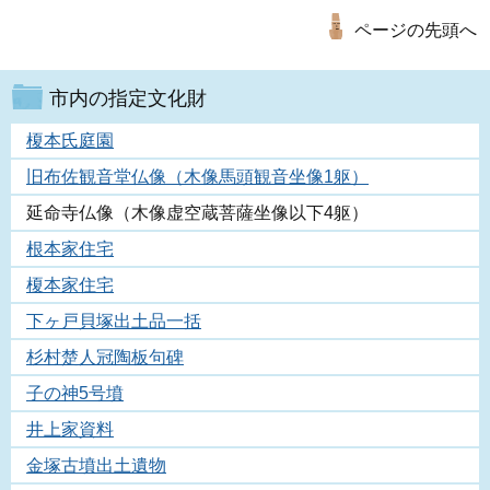
ページの先頭へ
市内の指定文化財
榎本氏庭園
旧布佐観音堂仏像（木像馬頭観音坐像1躯）
延命寺仏像（木像虚空蔵菩薩坐像以下4躯）
根本家住宅
榎本家住宅
下ヶ戸貝塚出土品一括
杉村楚人冠陶板句碑
子の神5号墳
井上家資料
金塚古墳出土遺物