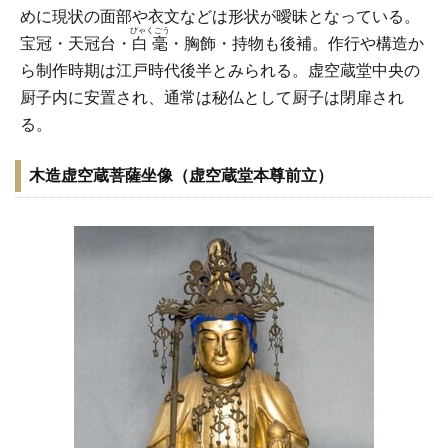
めに現状の面部や衣文などは形状が曖昧となっている。
びゃくごう
宝冠・天冠台・
白毫
・胸飾・持物も後補。作行や構造か
ら制作時期は江戸時代後半とみられる。虚空蔵堂中央の
厨子内に安置され、通常は秘仏として厨子は閉扉され
る。
木造虚空蔵菩薩坐像（虚空蔵堂本尊前立）