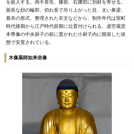
を嵌入する。両手首先、膝前、右腰部に別材を寄せる。
面長な顔の輪郭、切れ長で吊り上がった目、太い鼻梁、
着衣の形式、整理された衣文などから、制作年代は室町
時代後期から江戸時代前期に位置付けられる。虚空蔵堂
本尊像の中央厨子の前に置かれた小厨子内に開扉した状
態で安置されている。
木像薬師如来坐像