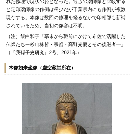
れた修理で現状の姿となった。通形の薬師像と比較する
と定印薬師像の作例は稀少だが千葉県内にも作例が複数
現存する。本像は数回の修理を経るなかで印相部も新補
されているため、当初の像容は不明。
（注）飯白和子「幕末から戦前にかけて布佐で活躍した
仏師たちー杉山林哲・宗哲・高野光慶とその後継者―」
（『我孫子史研究』2号、2021年）
木像如来坐像（虚空蔵堂所在）