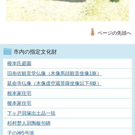
ページの先頭へ
市内の指定文化財
榎本氏庭園
旧布佐観音堂仏像（木像馬頭観音坐像1躯）
延命寺仏像（木像虚空蔵菩薩坐像以下4躯）
根本家住宅
榎本家住宅
下ヶ戸貝塚出土品一括
杉村楚人冠陶板句碑
子の神5号墳