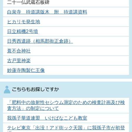
二十一仏武蔵石板碑
白泉寺 待道講版木 附 待道講資料
ヒカリモ発生地
日立精機2号墳
日秀西遺跡（相馬郡衙正倉跡）
葺不合神社
古戸里神楽
妙蓮寺陶製仁王像
「肥料中の放射性セシウム測定のための検査計画及び検
査方法」の制定について
我孫子華道連盟 いけばなこども教室
テレビ東京「出没！アド街ック天国」に我孫子市が初登