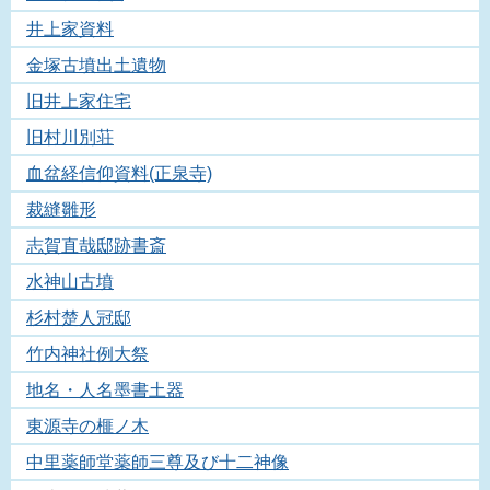
井上家資料
金塚古墳出土遺物
旧井上家住宅
旧村川別荘
血盆経信仰資料(正泉寺)
裁縫雛形
志賀直哉邸跡書斎
水神山古墳
杉村楚人冠邸
竹内神社例大祭
地名・人名墨書土器
東源寺の榧ノ木
中里薬師堂薬師三尊及び十二神像