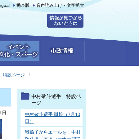
ingual
携帯版
音声読み上げ・文字拡大
 特設ページ
中村敬斗選手 特設ペ
ージ
1日
中村敬斗選手 凱旋（7月10
日）
我孫子からエールを！中村
敬斗選手応援コーナー開設