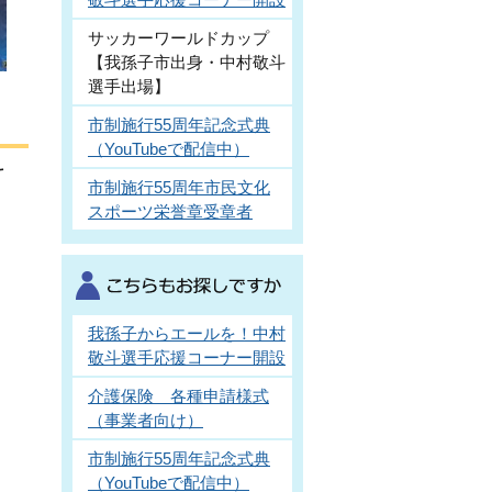
サッカーワールドカップ
【我孫子市出身・中村敬斗
選手出場】
市制施行55周年記念式典
（YouTubeで配信中）
斗
市制施行55周年市民文化
スポーツ栄誉章受章者
我孫子からエールを！中村
敬斗選手応援コーナー開設
介護保険 各種申請様式
（事業者向け）
市制施行55周年記念式典
（YouTubeで配信中）