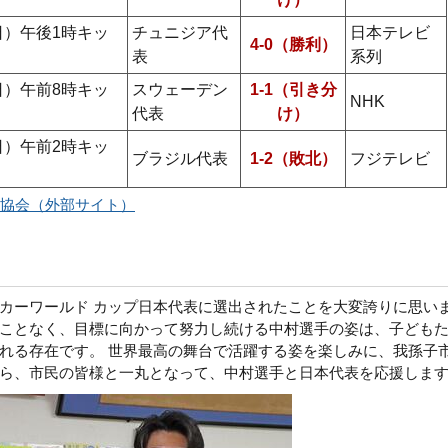
日）午後1時キッ
チュニジア代
日本テレビ
4-0（勝利）
表
系列
日）午前8時キッ
スウェーデン
1-1（引き分
NHK
代表
け）
日）午前2時キッ
ブラジル代表
1-2（敗北）
フジテレビ
協会（外部サイト）
カーワールド カップ日本代表に選出されたことを大変誇りに思い
ことなく、目標に向かって努力し続ける中村選手の姿は、子ども
れる存在です。 世界最高の舞台で活躍する姿を楽しみに、我孫子
ら、市民の皆様と一丸となって、中村選手と日本代表を応援しま