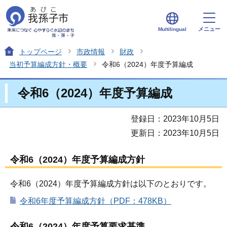
メニュー
Multilingual
トップページ
市政情報
財政
当初予算編成方針・概要
令和6（2024）年度予算編成
令和6（2024）年度予算編成
登録日：2023年10月5日
更新日：2023年10月5日
令和6（2024）年度予算編成方針
令和6（2024）年度予算編成方針は以下のとおりです。
令和6年度予算編成方針（PDF：478KB）
令和6（2024）年度予算要求基準