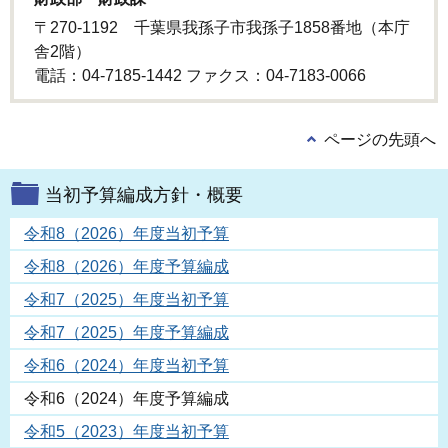
〒270-1192 千葉県我孫子市我孫子1858番地（本庁
舎2階）
電話：04-7185-1442 ファクス：04-7183-0066
ページの先頭へ
当初予算編成方針・概要
令和8（2026）年度当初予算
令和8（2026）年度予算編成
令和7（2025）年度当初予算
令和7（2025）年度予算編成
令和6（2024）年度当初予算
令和6（2024）年度予算編成
令和5（2023）年度当初予算