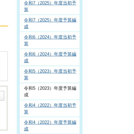
令和7（2025）年度当初予
算
令和7（2025）年度予算編
成
令和6（2024）年度当初予
算
令和6（2024）年度予算編
成
令和5（2023）年度当初予
算
令和5（2023）年度予算編
成
令和4（2022）年度当初予
算
令和4（2022）年度予算編
成