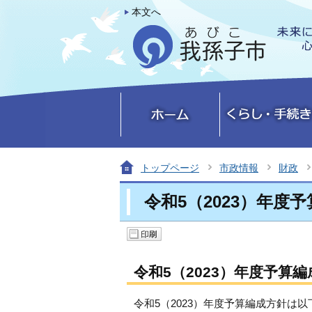
本文へ
トップページ
市政情報
財政
令和5（2023）年度
令和5（2023）年度予算
令和5（2023）年度予算編成方針は