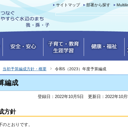
サイトマップ
部署から探す
Multil
当初予算編成方針・概要
令和5（2023）年度予算編成
予算編成
登録日：2022年10月5日
更新日：2022年10月
編成方針
以下のとおりです。