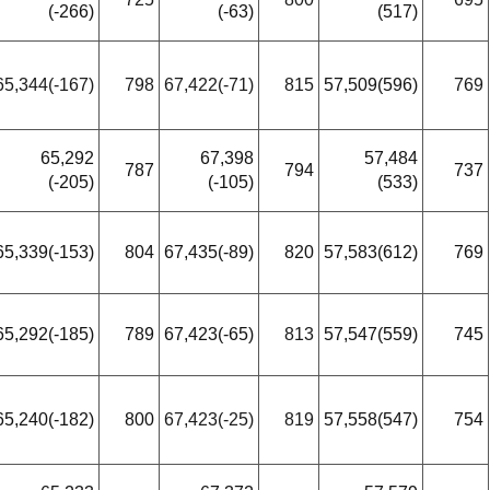
(-266)
(-63)
(517)
65,344(-167)
798
67,422(-71)
815
57,509(596)
769
65,292
67,398
57,484
787
794
737
(-205)
(-105)
(533)
65,339(-153)
804
67,435(-89)
820
57,583(612)
769
65,292(-185)
789
67,423(-65)
813
57,547(559)
745
65,240(-182)
800
67,423(-25)
819
57,558(547)
754