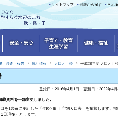
サイトマップ
部署から探す
Multil
報・調査・報告
統計情報
人口と世帯
平成28年度 人口と世
帯
登録日：2016年4月1日
更新日：2022年4月
の掲載資料を一部変更しました。
口を1歳毎に集計した「年齢別町丁字別人口表」を掲載します。掲
月1日現在）とします。