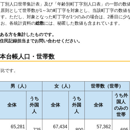
町丁別人口世帯集計表」及び「年齢別町丁字別人口表」の一部の数
原則として世帯数が1～3の町丁字を対象とし、当該町丁字の数値
す。ただし、対象となった町丁字が1つのみの場合は、2番目に少
なお、各統計資料の
総数
には、秘匿した数値も含まれています。
ある方を集計したものです。
住民記録担当までお問い合わせください。
基本台帳人口・世帯数
月比です。
男（人）
女（人）
世帯数（世帯）
うち外
うち
うち
国人
全体
外国
全体
外国
全体
のみの
人
人
世帯
65,281
67,434
57,362
725
800
695