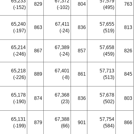
65,233
67,372
57,579
829
804
763
(-152)
(-102)
(495)
65,240
67,411
57,655
863
836
813
(-197)
(-24)
(519)
65,214
67,389
57,658
867
857
826
(-246)
(-24)
(459)
65,218
67,401
57,713
889
861
845
(-226)
(-8)
(513)
65,178
67,368
57,678
874
836
803
(-190)
(23)
(502)
65,131
67,388
57,754
879
901
866
(-199)
(66)
(584)