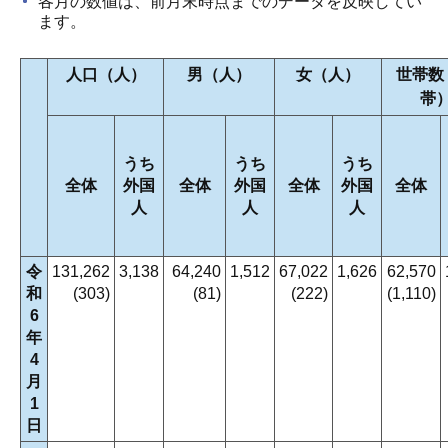
各月の数値は、前月末時点までのデータを反映してい
ます。
人口（人）
男（人）
女（人）
世帯数
帯
うち
うち
うち
全体
外国
全体
外国
全体
外国
全体
人
人
人
令
131,262
3,138
64,240
1,512
67,022
1,626
62,570
和
(303)
(81)
(222)
(1,110)
6
年
4
月
1
日