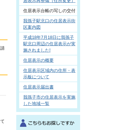
居表示再整備（住所変更）
住居表示台帳の写しの交付
我孫子駅北口の住居表示街
区案内図
平成18年7月18日に我孫子
駅北口周辺の住居表示が実
申請
施されました!
住居表示の概要
住居表示区域内の住所・表
示板について
住居表示届出書
我孫子市の住居表示を実施
した地域一覧
いて