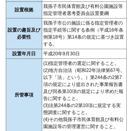
我孫子市民体育館及び有料公園施設等
設置根拠
指定管理者選考委員会設置要綱
我孫子市公の施設に係る指定管理者の
設置の趣旨及び
指定手続等に関する条例（平成16年条
必要性
例第18号）第14条の規定に基づき設置
する。
設置年月日
平成20年9月30日
(1)指定管理者の選定に関すること。
(2)地方自治法（昭和22年法律第67号。
以下「法」という。）第244条の2第7
項の規定により提出された事業報告書
及び同条第10項の規定により求めた報
所管事項
告に関すること。
(3)法第244条の2第10項に規定する実
態調査に関すること。
(4)その他我孫子市民体育館及び有料公
園施設等の管理運営に関すること。