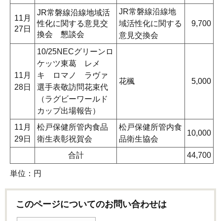
JR常磐線沿線地
JR常磐線沿線地域活
11月
性化に関する意見交
域活性化に関する
9,700
27日
換会 懇談会
意見交換会
10/25NECグリーンロ
ケッツ東葛 レメ
11月
キ ロマノ ラヴァ
花楓
5,000
28日
選手表敬訪問花束代
（ラグビーワールド
カップ出場報告）
11月
松戸保健所管内食品
松戸保健所管内食
10,000
29日
衛生表彰祝賀会
品衛生協会
合計
44,700
単位：円
このページについてのお問い合わせは