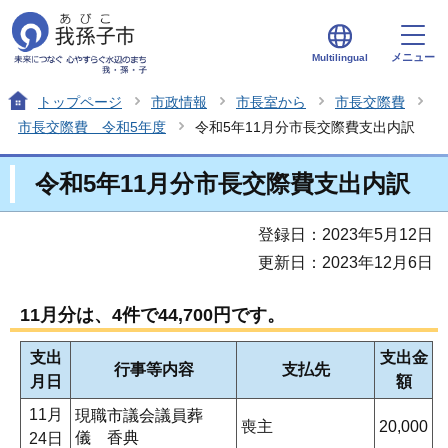
メニュー
Multilingual
トップページ
市政情報
市長室から
市長交際費
市長交際費 令和5年度
令和5年11月分市長交際費支出内訳
令和5年11月分市長交際費支出内訳
登録日：2023年5月12日
更新日：2023年12月6日
11月分は、4件で44,700円です。
支出
支出金
行事等内容
支払先
月日
額
11月
現職市議会議員葬
喪主
20,000
儀 香典
24日