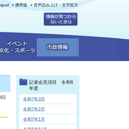
ingual
携帯版
音声読み上げ・文字拡大
記者会見項目 令和6
年度
9日
令和7年3月
令和7年2月
令和7年1月