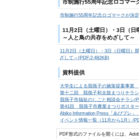
市制施行55周年記念ロゴマー
市制施行55周年記念ロゴマークが決定 1
11月2日（土曜日）・3日（日
～人と鳥の共存をめざして～
11月2日（土曜日）・3日（日曜日）
ざして～(PDF:2,482KB)
資料提供
大学生による我孫子の施策提案事業 発表会
第十二回 我孫子和太鼓まつりチラシ&タイ
我孫子市福祉のしごと相談会チラシ(PDF
第41回 我孫子市農業まつりポスター(PD
Abiko Information Press「あびプレ
イベント情報一覧（11月から1月）(PDF:
PDF形式のファイルを開くには、Adobe Ac