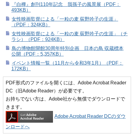
『白樺』創刊110年記念 我孫子の風景展（PDF：
493KB）
女性映画監督による「一粒の麦 荻野吟子の生涯」
（PDF：324KB）
女性映画監督による「一粒の麦 荻野吟子の生涯」（チ
ラシ）（PDF：924KB）
鳥の博物館開館30周年特別企画 日本の鳥 収蔵標本
公開（PDF：5,357KB）
イベント情報一覧（11月から令和3年1月）（PDF：
172KB）
PDF形式のファイルを開くには、Adobe Acrobat Reader
DC（旧Adobe Reader）が必要です。
お持ちでない方は、Adobe社から無償でダウンロードで
きます。
Adobe Acrobat Reader DCのダウ
ンロードへ