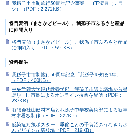
我孫子市市制施行50周年記念事業 山下清展（チラ
シ）（PDF：2,272KB）
将門麦酒（まさかどビール）、我孫子市ふるさと産品
に仲間入り
将門麦酒（まさかどビール）、我孫子市ふるさと産品
に仲間入り（PDF：591KB）
資料提供
我孫子市市制施行50周年記念「我孫子を知る1年」
（PDF：400KB）
中央学院大学現代教養学部 我孫子市議会議場から星
野順一郎市長によるオンライン授業を配信（PDF：
237KB）
有限会社山健材木店と我孫子中学校美術部による新年
材木看板制作（PDF：322KB）
感染症対策ポスター 季節ごとの手賀沼のうなきちさ
んデザインが新登場（PDF：219KB）