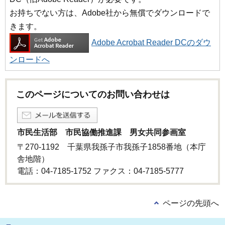
お持ちでない方は、Adobe社から無償でダウンロードで
きます。
Adobe Acrobat Reader DCのダウ
ンロードへ
このページについてのお問い合わせは
市民生活部 市民協働推進課 男女共同参画室
〒270-1192 千葉県我孫子市我孫子1858番地（本庁
舎地階）
電話：04-7185-1752 ファクス：04-7185-5777
ページの先頭へ