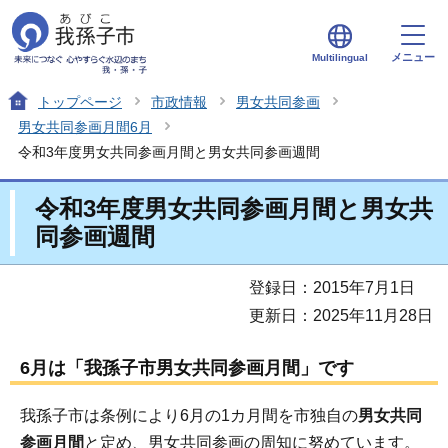
メニュー
Multilingual
トップページ
市政情報
男女共同参画
男女共同参画月間6月
令和3年度男女共同参画月間と男女共同参画週間
令和3年度男女共同参画月間と男女共
同参画週間
登録日：2015年7月1日
更新日：2025年11月28日
6月は「我孫子市男女共同参画月間」です
我孫子市は条例により6月の1カ月間を市独自の
男女共同
参画月間
と定め、男女共同参画の周知に努めています。