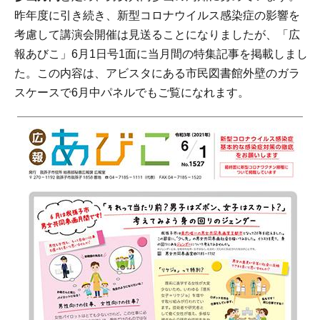
昨年度に引き続き、新型コロナウイルス感染症の影響を
考慮して講演会開催は見送ることになりましたが、「広
報あびこ」6月1日号1面に当月間の特集記事を掲載しまし
た。この内容は、アビスタにある市民図書館外壁のガラ
スケースで6月中パネルでもご覧になれます。