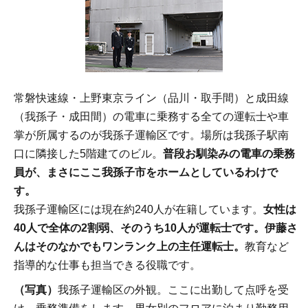
常磐快速線・上野東京ライン（品川・取手間）と成田線
（我孫子・成田間）の電車に乗務する全ての運転士や車
掌が所属するのが我孫子運輸区です。場所は我孫子駅南
口に隣接した5階建てのビル。
普段お馴染みの電車の乗務
員が、まさにここ我孫子市をホームとしているわけで
す。
我孫子運輸区には現在約240人が在籍しています。
女性は
40人で全体の2割弱、そのうち10人が運転士です。伊藤さ
んはそのなかでもワンランク上の主任運転士。
教育など
指導的な仕事も担当できる役職です。
（写真）
我孫子運輸区の外観。ここに出勤して点呼を受