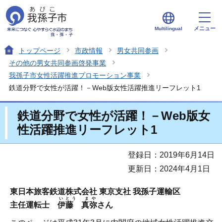
メニュー
Multilingual
トップページ
市政情報
男女共同参画
その他の男女共同参画啓発事業
我孫子市女性活躍推進プロモーション事業
鉄道分野で女性が活躍！－Web版女性活躍推進リーフレット1
鉄道分野で女性が活躍！－Web版女
性活躍推進リーフレット1
登録日：2019年6月14日
更新日：2024年4月1日
東日本旅客鉄道株式会社 東京支社 我孫子運輸区
いとう まや
主任運転士
伊藤 真弥
さん