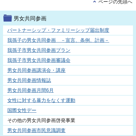
ページの先頭へ
男女共同参画
パートナーシップ・ファミリーシップ届出制度
我孫子の男女共同参画 －宣言、条例、計画－
我孫子市男女共同参画プラン
我孫子市男女共同参画審議会
男女共同参画講演会・講座
男女共同参画情報誌
男女共同参画月間6月
女性に対する暴力をなくす運動
国際女性デー
その他の男女共同参画啓発事業
男女共同参画市民意識調査