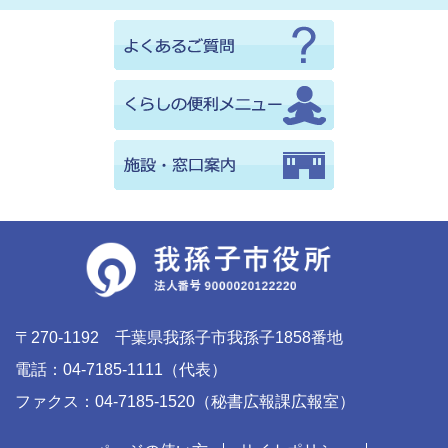
〒270-1192 千葉県我孫子市我孫子1858番地
電話：04-7185-1111（代表）
ファクス：04-7185-1520（秘書広報課広報室）