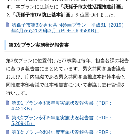
す。本プランには新たに
「我孫子市女性活躍推進計画」
と
「我孫子市DV防止基本計画」
を位置づけました。
我孫子市第3次男女共同参画プラン 平成31（2019）
年4月から2029年3月（PDF：6,958KB）
第3次プラン実施状況報告書
第3次プランに位置付けた77事業は毎年、担当各課の報告
に基づき報告書にまとめています。男女共同参画審議会
および、庁内組織である男女共同参画推進本部幹事会と
同推進本部会議では本報告書について審議し進行管理を
行います。
第3次プラン令和6年度実施状況報告書（PDF：
4,421KB）
第3次プラン令和5年度実施状況報告書（PDF：
5,209KB）
第3次プラン令和4年度実施状況報告書（PDF：