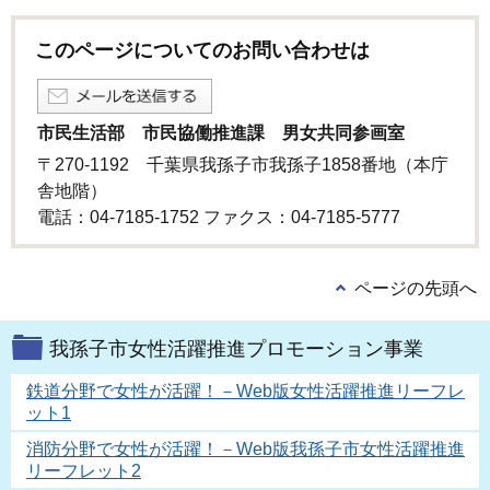
このページについてのお問い合わせは
市民生活部 市民協働推進課 男女共同参画室
〒270-1192 千葉県我孫子市我孫子1858番地（本庁
舎地階）
電話：04-7185-1752 ファクス：04-7185-5777
ページの先頭へ
我孫子市女性活躍推進プロモーション事業
鉄道分野で女性が活躍！－Web版女性活躍推進リーフレ
ット1
消防分野で女性が活躍！－Web版我孫子市女性活躍推進
リーフレット2