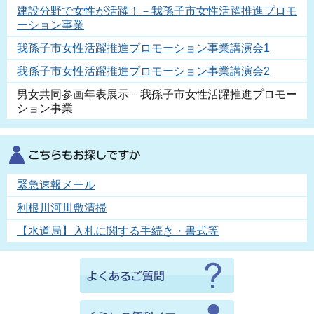
建設分野で女性が活躍！－我孫子市女性活躍推進プロモ
ーション事業
我孫子市女性活躍推進プロモーション事業講演会1
我孫子市女性活躍推進プロモーション事業講演会2
男女共同参画年表展示－我孫子市女性活躍推進プロモー
ション事業
緊急速報メール
利根川河川敷清掃
【水道局】入札に関する手続き・書式等