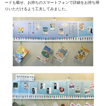
ードも載せ、お持ちのスマートフォンで詳細をお持ち帰
りいただけるよう工夫してみました。