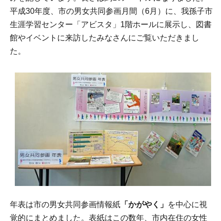
平成30年度、市の男女共同参画月間（6月）に、我孫子市
生涯学習センター「アビスタ」1階ホールに展示し、図書
館やイベントに来訪したみなさんにご覧いただきまし
た。
年表は市の男女共同参画情報紙
「かがやく」
を中心に視
覚的にまとめました。表紙はこの数年、市内在住の女性