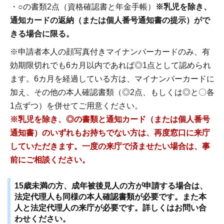
・○の書類2点（資格確認書と年金手帳）
※乳児を除き、
通知カードの返納（または個人番号通知書の提示）がで
きる場合に限る。
※申請者本人の顔写真付きマイナンバーカードのみ、有
効期限切れでも6カ月以内であれば◎1点として認められ
ます。6カ月を経過している方は、マイナンバーカードに
加え、その他の本人確認書類（◎2点、もしくは◎と〇各
1点ずつ）を併せてご用意ください。
※乳児を除き、◎の書類と通知カード（または個人番号
通知書）のいずれもお持ちでない方は、再度窓口に来庁
していただ
きます。一度の来庁で済ませたい場合は、事
前にご相談ください。
15歳未満の方、成年被後見人の方が申請する場合は、
法定代理人も同様の本人確認書類が必要です。また本
人と法定代理人の来庁が必要です。詳しくはお問い合
わせください。