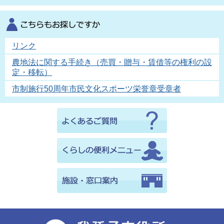
リンク
農地法に関する手続き（売買・贈与・賃借等の権利の設
定・移転）
市制施行50周年市民文化スポーツ栄誉章受章者