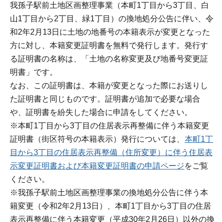
我孫子駅前土地区画整理事業（本町1丁目から3丁目、白
山1丁目から2丁目、緑1丁目）の換地処分公告に伴い、令
和2年2月13日に土地の地番号の本籍表示が変更となった
方に対し、本籍変更証明書を無料で発行します。発行す
る証明書の名称は、「土地の名称変更及び地番号変更証
明書」です。
なお、この証明書は、本籍が変更となった際にお送りし
た証明書と同じものです。証明書が追加で必要な場合
や、証明書を紛失した場合に申請をしてください。
※本町1丁目から3丁目の住居表示再整備に伴う本籍変更
証明書（街区符号の本籍表示）発行については、
本町1丁
目から3丁目の住居表示再整備（住所変更）に伴う住居表
示変更証明書および本籍変更証明書の申請ページ
をご覧
ください。
※我孫子駅前土地区画整理事業の換地処分公告に伴う本
籍変更（令和2年2月13日）、本町1丁目から3丁目の住居
表示再整備に伴う本籍変更（平成30年2月26日）以外の換