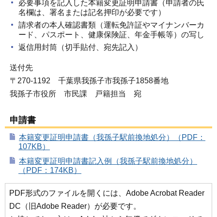
必要事項を記入した本籍変更証明申請書（申請者の氏
名欄は、署名または記名押印が必要です）
請求者の本人確認書類（運転免許証やマイナンバーカ
ード、パスポート、健康保険証、年金手帳等）の写し
返信用封筒（切手貼付、宛先記入）
送付先
〒270-1192 千葉県我孫子市我孫子1858番地
我孫子市役所 市民課 戸籍担当 宛
申請書
本籍変更証明申請書（我孫子駅前換地処分）（PDF：
107KB）
本籍変更証明申請書記入例（我孫子駅前換地処分）
（PDF：174KB）
PDF形式のファイルを開くには、Adobe Acrobat Reader
DC（旧Adobe Reader）が必要です。