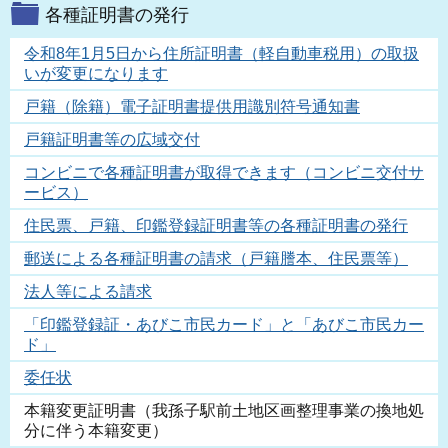
各種証明書の発行
令和8年1月5日から住所証明書（軽自動車税用）の取扱
いが変更になります
戸籍（除籍）電子証明書提供用識別符号通知書
戸籍証明書等の広域交付
コンビニで各種証明書が取得できます（コンビニ交付サ
ービス）
住民票、戸籍、印鑑登録証明書等の各種証明書の発行
郵送による各種証明書の請求（戸籍謄本、住民票等）
法人等による請求
「印鑑登録証・あびこ市民カード」と「あびこ市民カー
ド」
委任状
本籍変更証明書（我孫子駅前土地区画整理事業の換地処
分に伴う本籍変更）