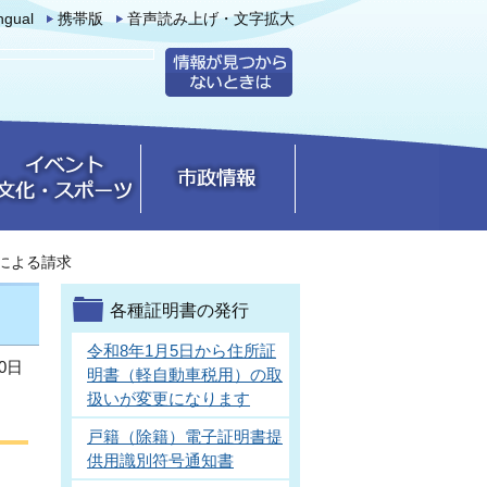
ingual
携帯版
音声読み上げ・文字拡大
による請求
各種証明書の発行
令和8年1月5日から住所証
0日
明書（軽自動車税用）の取
扱いが変更になります
戸籍（除籍）電子証明書提
供用識別符号通知書