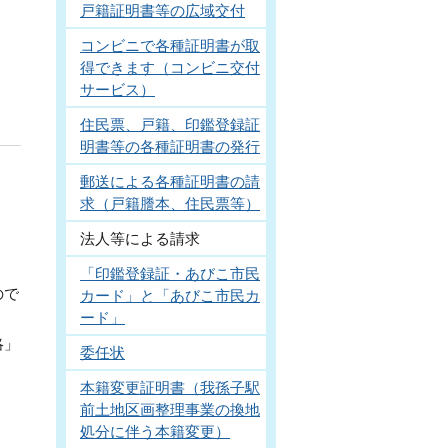
戸籍証明書等の広域交付
コンビニで各種証明書が取
得できます（コンビニ交付
サービス）
住民票、戸籍、印鑑登録証
明書等の各種証明書の発行
郵送による各種証明書の請
求（戸籍謄本、住民票等）
法人等による請求
「印鑑登録証・あびこ市民
ので
カード」と「あびこ市民カ
ード」
略」
委任状
本籍変更証明書（我孫子駅
前土地区画整理事業の換地
処分に伴う本籍変更）