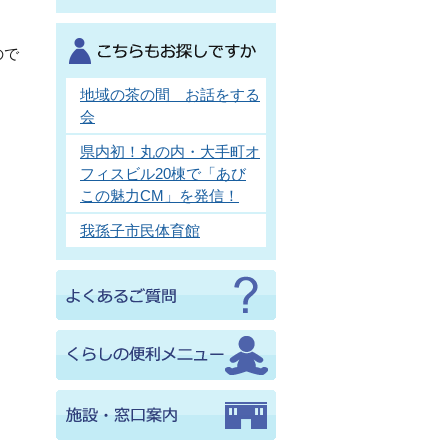
ので
地域の茶の間 お話をする
会
県内初！丸の内・大手町オ
フィスビル20棟で「あび
この魅力CM」を発信！
我孫子市民体育館
さ