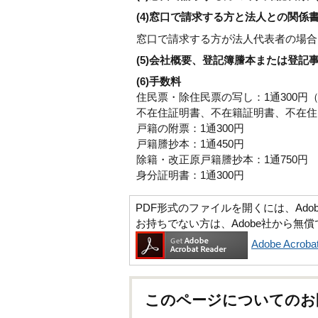
(4)窓口で請求する方と法人との関
窓口で請求する方が法人代表者の場合
(5)会社概要、登記簿謄本または登記
(6)手数料
住民票・除住民票の写し：1通300円（
不在住証明書、不在籍証明書、不在住・
戸籍の附票：1通300円
戸籍謄抄本：1通450円
除籍・改正原戸籍謄抄本：1通750円
身分証明書：1通300円
PDF形式のファイルを開くには、Adobe Ac
お持ちでない方は、Adobe社から無
Adobe Acr
このページについてのお