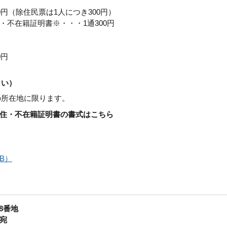
円（除住民票は1人につき300円）
不在籍証明書※・・・1通300円
0円
さい）
の所在地に限ります。
住・不在籍証明書の書式はこちら
B）
58番地
宛