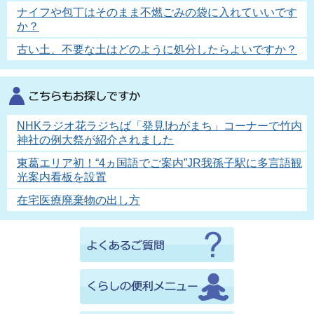
ナイフや包丁はそのまま不燃ごみの袋に入れていいです
か？
古い土、不要な土はどのように処分したらよいですか？
NHKラジオ花ラジちば「発見!わがまち」コーナーで竹内
神社の例大祭が紹介されました
東葛エリア初！“4ヵ国語でご案内”JR我孫子駅に多言語観
光案内看板を設置
在宅医療廃棄物の出し方