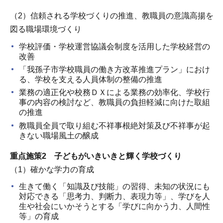
（2）信頼される学校づくりの推進、教職員の意識高揚を
図る職場環境づくり
学校評価・学校運営協議会制度を活用した学校経営の
改善
「我孫子市学校職員の働き方改革推進プラン」におけ
る、学校を支える人員体制の整備の推進
業務の適正化や校務ＤＸによる業務の効率化、学校行
事の内容の検討など、教職員の負担軽減に向けた取組
の推進
教職員全員で取り組む不祥事根絶対策及び不祥事が起
きない職場風土の醸成
重点施策2 子どもがいきいきと輝く学校づくり
（1）確かな学力の育成
生きて働く「知識及び技能」の習得、未知の状況にも
対応できる「思考力、判断力、表現力等」、学びを人
生や社会にいかそうとする「学びに向かう力、人間性
等」の育成