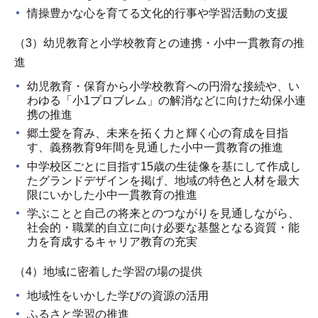
情操豊かな心を育てる文化的行事や学習活動の支援
（3）幼児教育と小学校教育との連携・小中一貫教育の推
進
幼児教育・保育から小学校教育への円滑な接続や、い
わゆる「小1プロブレム」の解消などに向けた幼保小連
携の推進
郷土愛を育み、未来を拓く力と輝く心の育成を目指
す、義務教育9年間を見通した小中一貫教育の推進
中学校区ごとに目指す15歳の生徒像を基にして作成し
たグランドデザインを掲げ、地域の特色と人材を最大
限にいかした小中一貫教育の推進
学ぶことと自己の将来とのつながりを見通しながら、
社会的・職業的自立に向け必要な基盤となる資質・能
力を育成するキャリア教育の充実
（4）地域に密着した学習の場の提供
地域性をいかした学びの資源の活用
ふるさと学習の推進