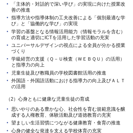
「主体的・対話的で深い学び」の実現に向けた授業改
善の推進
指導方法や指導体制の工夫改善による「個別最適な学
び」と「協働的な学び」の実現
学習の基盤となる情報活用能力（情報モラルを含む）
の育成と適切にICTを活用した学習活動の充実
ユニバーサルデザインの視点による全員が分かる授業
づくり
学級経営の支援（Ｑ－Ｕ検査（ＷＥＢＱＵ）の活用）
と指導力の向上
児童生徒及び教職員の学校図書館活用の推進
外国語・外国語活動における指導力の向上及びＡＬＴ
の活用
（2）心身ともに健康な児童生徒の育成
思いやりのある豊かな心、社会性を育む規範意識を醸
成する人権教育、体験活動及び道徳教育の充実
望ましい生活習慣につながる健康教育・食育の推進
心身の健全な発達を支える学校体育の充実