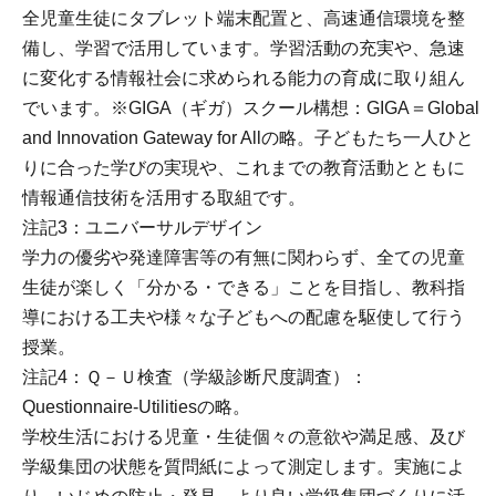
全児童生徒にタブレット端末配置と、高速通信環境を整
備し、学習で活用しています。学習活動の充実や、急速
に変化する情報社会に求められる能力の育成に取り組ん
でいます。※GIGA（ギガ）スクール構想：GIGA＝Global
and Innovation Gateway for Allの略。子どもたち一人ひと
りに合った学びの実現や、これまでの教育活動とともに
情報通信技術を活用する取組です。
注記3：ユニバーサルデザイン
学力の優劣や発達障害等の有無に関わらず、全ての児童
生徒が楽しく「分かる・できる」ことを目指し、教科指
導における工夫や様々な子どもへの配慮を駆使して行う
授業。
注記4：Ｑ－Ｕ検査（学級診断尺度調査）：
Questionnaire-Utilitiesの略。
学校生活における児童・生徒個々の意欲や満足感、及び
学級集団の状態を質問紙によって測定します。実施によ