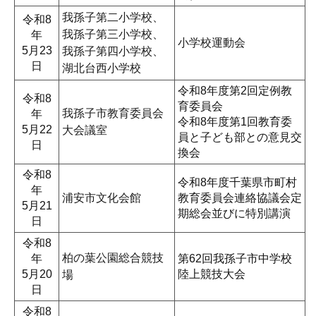
我孫子第二小学校、
令和8
我孫子第三小学校、
年
小学校運動会
5月23
我孫子第四小学校、
日
湖北台西小学校
令和8年度第2回定例教
令和8
育委員会
我孫子市教育委員会
年
令和8年度第1回教育委
5月22
大会議室
員と子ども部との意見交
日
換会
令和8
令和8年度千葉県市町村
年
浦安市文化会館
教育委員会連絡協議会定
5月21
期総会並びに特別講演
日
令和8
柏の葉公園総合競技
年
第62回我孫子市中学校
5月20
陸上競技大会
場
日
令和8