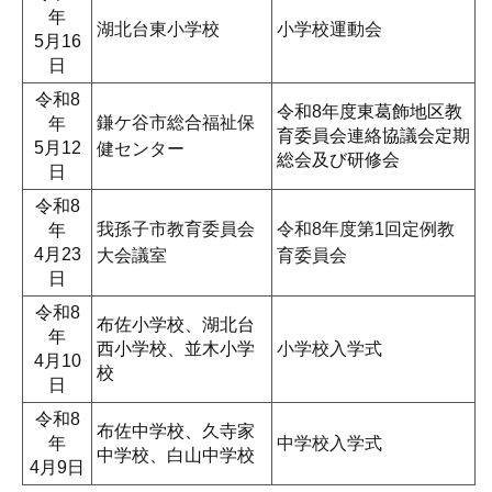
年
湖北台東小学校
小学校運動会
5月16
日
令和8
令和8年度東葛飾地区教
鎌ケ谷市総合福祉保
年
育委員会連絡協議会定期
5月12
健センター
総会及び研修会
日
令和8
我孫子市教育委員会
令和8年度第1回定例教
年
4月23
大会議室
育委員会
日
令和8
布佐小学校、湖北台
年
西小学校、並木小学
小学校入学式
4月10
校
日
令和8
布佐中学校、久寺家
年
中学校入学式
中学校、白山中学校
4月9日