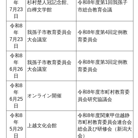
杉村楚人冠記念館、
令和8年度第1回我孫子
年
7月23
白樺文学館
市総合教育会議
日
令和8
我孫子市教育委員会
令和8年度第4回定例教
年
7月23
大会議室
育委員会
日
令和8
令和8年度第3回定例教
年
我孫子市教育委員会
6月26
大会議室
育委員会
日
令和8
令和8年度市町村教育委
年
オンライン開催
6月25
員会研究協議会
日
令和8
令和8年度関東甲信越静
年
市町村教育委員会連合会
上越文化会館
5月29
総会及び研修会（新潟大
日
会）