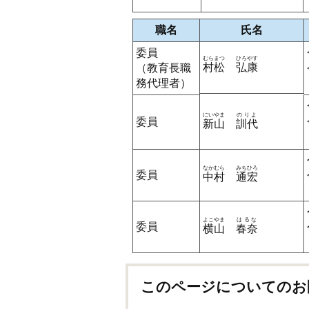
職名
氏名
委員
むらまつ
ひろやす
村松
弘康
（教育長職
務代理者）
にいやま
のりよ
委員
新山
訓代
なかむら
みちひろ
委員
中村
通宏
よこやま
はるな
委員
横山
春奈
このページについてのお