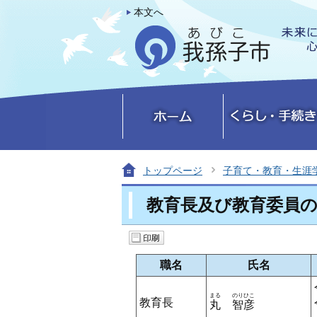
本文へ
トップページ
子育て・教育・生涯
教育長及び教育委員
職名
氏名
まる
のりひこ
教育長
丸
智彦