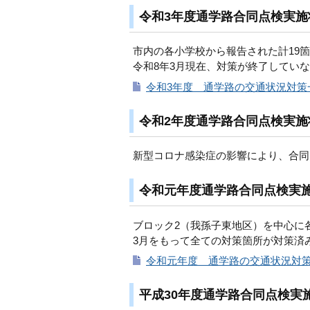
令和3年度通学路合同点検実施
市内の各小学校から報告された計19
令和8年3月現在、対策が終了してい
令和3年度 通学路の交通状況対策一
令和2年度通学路合同点検実施
新型コロナ感染症の影響により、合同
令和元年度通学路合同点検実
ブロック2（我孫子東地区）を中心に
3月をもって全ての対策箇所が対策済
令和元年度 通学路の交通状況対策一
平成30年度通学路合同点検実