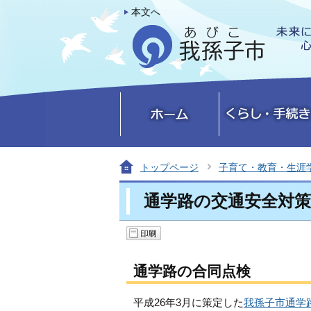
本文へ
トップページ
子育て・教育・生涯
通学路の交通安全対
通学路の合同点検
平成26年3月に策定した
我孫子市通学