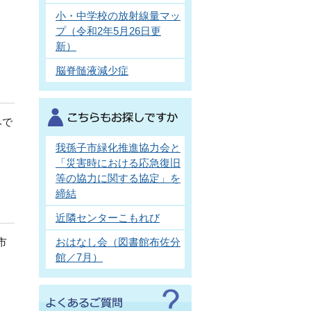
小・中学校の放射線量マッ
プ（令和2年5月26日更
新）
脳脊髄液減少症
みで
我孫子市緑化推進協力会と
「災害時における応急復旧
等の協力に関する協定」を
締結
近隣センターこもれび
おはなし会（図書館布佐分
市
館／7月）