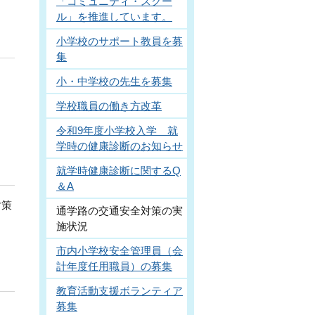
「コミュニティ・スクー
ル」を推進しています。
小学校のサポート教員を募
集
小・中学校の先生を募集
学校職員の働き方改革
令和9年度小学校入学 就
学時の健康診断のお知らせ
就学時健康診断に関するQ
＆A
対策
通学路の交通安全対策の実
施状況
市内小学校安全管理員（会
計年度任用職員）の募集
教育活動支援ボランティア
募集