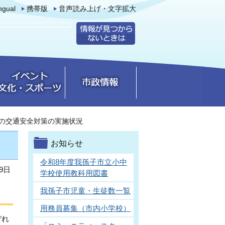
ingual
携帯版
音声読み上げ・文字拡大
の交通安全対策の実施状況
お知らせ
令和8年度我孫子市立小中
9日
学校使用教科用図書
我孫子市児童・生徒数一覧
用務員募集（市内小学校）
ぞれ